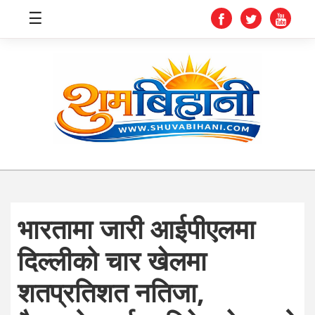
☰
स्वास्थ्य
समाचार
अर्थ
शिक्षा
भारतामा जारी आईपीएलमा
संघीय
दिल्लीको चार खेलमा
प्रविधि
शतप्रतिशत नतिजा,
जीवनशैली