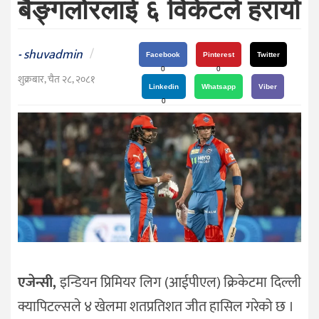
बैङ्गलोरलाई ६ विकेटले हरायो
दर्शन
/
संस्कृति
shuvadmin
/
-
Facebook
Pinterest
Twitter
विचार
0
0
शुक्रबार, चैत २८, २०८१
Linkedin
Whatsapp
Viber
देश
0
राजनीति
एजेन्सी,
इन्डियन प्रिमियर लिग (आईपीएल) क्रिकेटमा दिल्ली
क्यापिटल्सले ४ खेलमा शतप्रतिशत जीत हासिल गरेको छ ।