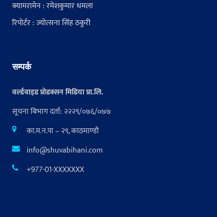
क्यामरामेन : रमेशकुमार धमला
रिपोर्टर : ज्योत्सना सिंह ठकुरी
सम्पर्क
वर्ल्डवाइड प्रोडक्सन मिडिया प्रा.लि.
सूचना बिभाग दर्ता: २२२९/०७६/०७७
का.म.न.पा – २९, काठमाण्डौ
info@shuvabihani.com
+977-01-XXXXXXX