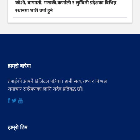
कोशी, बागमती, गण्डकी,कर्णाली र लुम्बिनी प्रदेशका विभिन्न
स्थानमा भारी वर्षा हुने
हाम्रो बारेमा
तपाईंको आफ्नै डिजिटल पत्रिका। हामी सत्य, तथ्य र निष्पक्ष
समाचार सम्प्रेषणका लागि सदैव प्रतिबद्ध छौं।
हाम्रो टिम