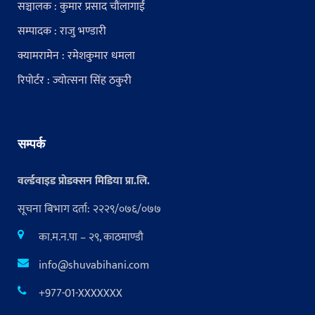
सञ्चालक : कुमार प्रसाद चौंलागाईं
सम्पादक : राजु भण्डारी
क्यामरामेन : रमेशकुमार धमला
रिपोर्टर : ज्योत्सना सिंह ठकुरी
सम्पर्क
वर्ल्डवाइड प्रोडक्सन मिडिया प्रा.लि.
सूचना बिभाग दर्ता: २२२९/०७६/०७७
का.म.न.पा – २९, काठमाण्डौ
info@shuvabihani.com
+977-01-XXXXXXX