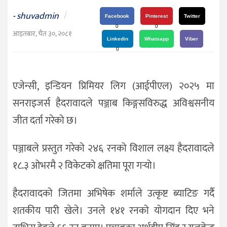
दर्शन
shuvadmin
/
-
/
Facebook
Pinterest
Twitter
0
0
संस्कृति
आइतबार, चैत ३०, २०८१
Linkedin
Whatsapp
Viber
विचार
0
देश
एजेन्सी, इन्डियन प्रिमियर लिग (आईपीएल) २०२५ मा
राजनीति
सनराइजर्स हैदरावादले पञ्जाब किङ्गसविरुद्ध अविश्वसनीय
जीत दर्ता गरेको छ।
पञ्जाबले प्रस्तुत गरेको २४६ रनको विशाल लक्ष्य हैदरावादले
१८.३ ओभरमै २ विकेटको क्षतिमा पूरा गर्‍यो।
हैदरावादको जितमा अभिषेक शर्माले उत्कृष्ट ब्याटिङ गर्दै
शतकीय पारी खेले। उनले १४१ रनको योगदान दिए भने