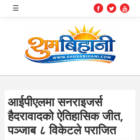
☰
स्वास्थ्य
समाचार
अर्थ
शिक्षा
आईपीएलमा सनराइजर्स
संघीय
हैदरावादको ऐतिहासिक जीत,
प्रविधि
पञ्जाब ८ विकेटले पराजित
जीवनशैली