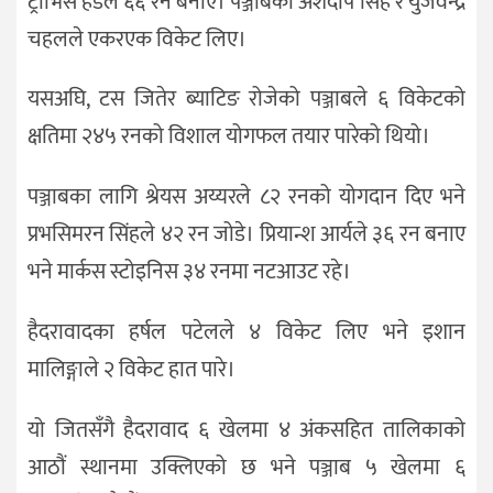
ट्राभिस हेडले ६६ रन बनाए। पञ्जाबका अर्शदीप सिंह र युजवेन्द्र
चहलले एकरएक विकेट लिए।
यसअघि, टस जितेर ब्याटिङ रोजेको पञ्जाबले ६ विकेटको
क्षतिमा २४५ रनको विशाल योगफल तयार पारेको थियो।
पञ्जाबका लागि श्रेयस अय्यरले ८२ रनको योगदान दिए भने
प्रभसिमरन सिंहले ४२ रन जोडे। प्रियान्श आर्यले ३६ रन बनाए
भने मार्कस स्टोइनिस ३४ रनमा नटआउट रहे।
हैदरावादका हर्षल पटेलले ४ विकेट लिए भने इशान
मालिङ्गाले २ विकेट हात पारे।
यो जितसँगै हैदरावाद ६ खेलमा ४ अंकसहित तालिकाको
आठौं स्थानमा उक्लिएको छ भने पञ्जाब ५ खेलमा ६