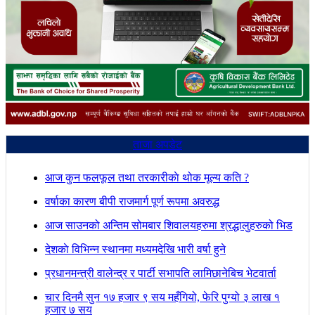
ताजा अपडेट
आज कुन फलफूल तथा तरकारीकाे थोक मूल्य कति ?
वर्षाका कारण बीपी राजमार्ग पूर्ण रूपमा अवरुद्ध
आज साउनको अन्तिम सोमबार शिवालयहरुमा श्रद्धालुहरुको भिड
देशकाे विभिन्न स्थानमा मध्यमदेखि भारी वर्षा हुने
प्रधानमन्त्री वालेन्द्र र पार्टी सभापति लामिछानेबिच भेटवार्ता
चार दिनमै सुन १७ हजार ९ सय महँगियो, फेरि पुग्यो ३ लाख १
हजार ७ सय