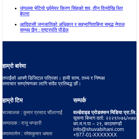
जंगलमा भेटियो पूर्वमेयर किरण सिंहको शव, तीन दिनदेखि थिए
बेपत्ता
आदिवासी जनजातिको अधिकार र सहभागिताबिना समृद्ध नेपाल
सम्भव छैन : राष्ट्रपति पौडेल
हाम्रो बारेमा
तपाईंको आफ्नै डिजिटल पत्रिका। हामी सत्य, तथ्य र निष्पक्ष
समाचार सम्प्रेषणका लागि सदैव प्रतिबद्ध छौं।
हाम्रो टिम
सम्पर्क
सञ्चालक : कुमार प्रसाद चौंलागाईं
वर्ल्डवाइड प्रोडक्सन मिडिया प्रा.लि.
सूचना बिभाग दर्ता: २२२९/०७६/०७७
सम्पादक : राजु भण्डारी
का.म.न.पा – २९, काठमाण्डौ
info@shuvabihani.com
क्यामरामेन : रमेशकुमार धमला
+977-01-XXXXXXX