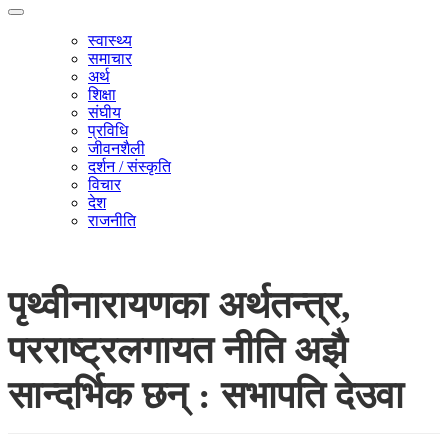
स्वास्थ्य
समाचार
अर्थ
शिक्षा
संघीय
प्रविधि
जीवनशैली
दर्शन / संस्कृति
विचार
देश
राजनीति
पृथ्वीनारायणका अर्थतन्त्र,
परराष्ट्रलगायत नीति अझै
सान्दर्भिक छन् : सभापति देउवा