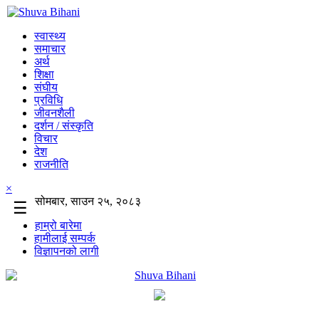
स्वास्थ्य
समाचार
अर्थ
शिक्षा
संघीय
प्रविधि
जीवनशैली
दर्शन / संस्कृति
विचार
देश
राजनीति
×
सोमबार, साउन २५, २०८३
☰
हाम्रो बारेमा
हामीलाई सम्पर्क
विज्ञापनको लागी