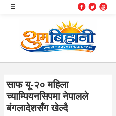
☰
स्वास्थ्य
समाचार
अर्थ
शिक्षा
साफ यू-२० महिला
संघीय
च्याम्पियनसिपमा नेपालले
प्रविधि
बंगलादेशसँग खेल्दै
जीवनशैली