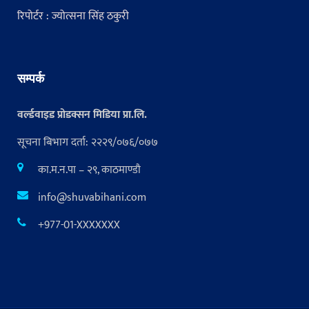
रिपोर्टर : ज्योत्सना सिंह ठकुरी
सम्पर्क
वर्ल्डवाइड प्रोडक्सन मिडिया प्रा.लि.
सूचना बिभाग दर्ता: २२२९/०७६/०७७
का.म.न.पा – २९, काठमाण्डौ
info@shuvabihani.com
+977-01-XXXXXXX