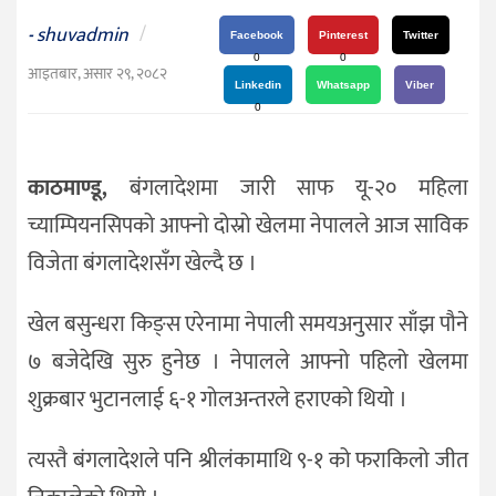
दर्शन
shuvadmin
/
-
/
Facebook
Pinterest
Twitter
0
0
संस्कृति
आइतबार, असार २९, २०८२
Linkedin
Whatsapp
Viber
विचार
0
देश
काठमाण्डू,
बंगलादेशमा जारी साफ यू-२० महिला
राजनीति
च्याम्पियनसिपको आफ्नो दोस्रो खेलमा नेपालले आज साविक
विजेता बंगलादेशसँग खेल्दै छ ।
खेल बसुन्धरा किङ्स एरेनामा नेपाली समयअनुसार साँझ पौने
७ बजेदेखि सुरु हुनेछ । नेपालले आफ्नो पहिलो खेलमा
शुक्रबार भुटानलाई ६-१ गोलअन्तरले हराएको थियो ।
त्यस्तै बंगलादेशले पनि श्रीलंकामाथि ९-१ को फराकिलो जीत