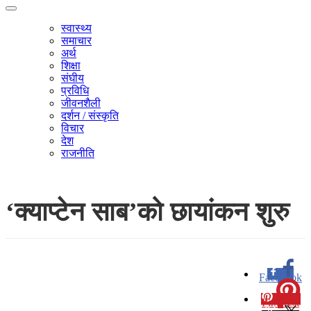
स्वास्थ्य
समाचार
अर्थ
शिक्षा
संघीय
प्रविधि
जीवनशैली
दर्शन / संस्कृति
विचार
देश
राजनीति
‘क्याप्टेन साब’को छायांकन शुरु
Facebook
0
Pinterest
0