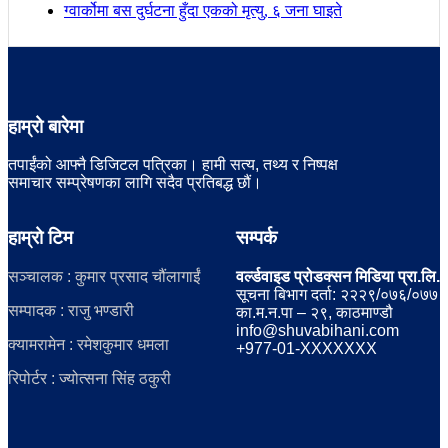
ग्वार्कोमा बस दुर्घटना हुँदा एकको मृत्यु, ६ जना घाइते
हाम्रो बारेमा
तपाईंको आफ्नै डिजिटल पत्रिका। हामी सत्य, तथ्य र निष्पक्ष
समाचार सम्प्रेषणका लागि सदैव प्रतिबद्ध छौं।
हाम्रो टिम
सम्पर्क
सञ्चालक : कुमार प्रसाद चौंलागाईं
वर्ल्डवाइड प्रोडक्सन मिडिया प्रा.लि.
सूचना बिभाग दर्ता: २२२९/०७६/०७७
सम्पादक : राजु भण्डारी
का.म.न.पा – २९, काठमाण्डौ
info@shuvabihani.com
क्यामरामेन : रमेशकुमार धमला
+977-01-XXXXXXX
रिपोर्टर : ज्योत्सना सिंह ठकुरी