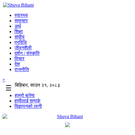
स्वास्थ्य
समाचार
अर्थ
शिक्षा
संघीय
प्रविधि
जीवनशैली
दर्शन / संस्कृति
विचार
देश
राजनीति
×
बिहिबार, साउन २१, २०८३
☰
हाम्रो बारेमा
हामीलाई सम्पर्क
विज्ञापनको लागी