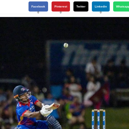
Facebook
Pinterest
Twitter
Linkedin
Whatsap
0
0
0