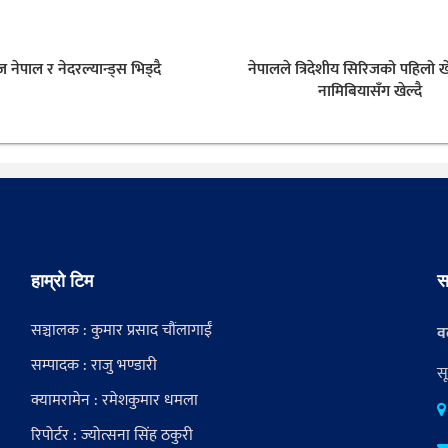
नेपाल र नेदरल्यान्ड्स भिड्दै
नेपालले त्रिदेशीय सिरिजको पहिलो
नामिबियासँग खेल्दै
हाम्रो टिम
स
सञ्चालक : कुमार प्रसाद चौंलागाईं
वर
सम्पादक : राजु भण्डारी
स
क्यामरामेन : रमेशकुमार धमला
रिपोर्टर : ज्योत्सना सिंह ठकुरी