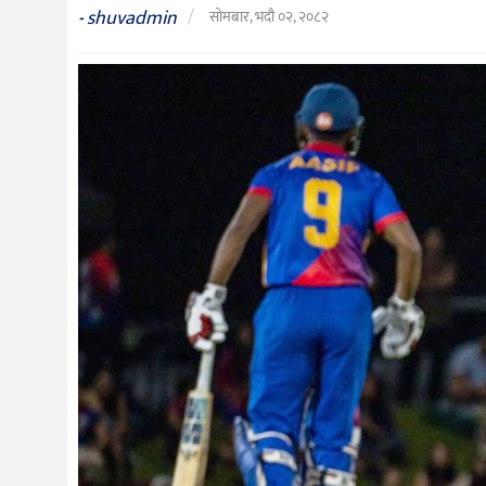
संस्कृति
shuvadmin
/
-
सोमबार, भदौ ०२, २०८२
विचार
देश
राजनीति