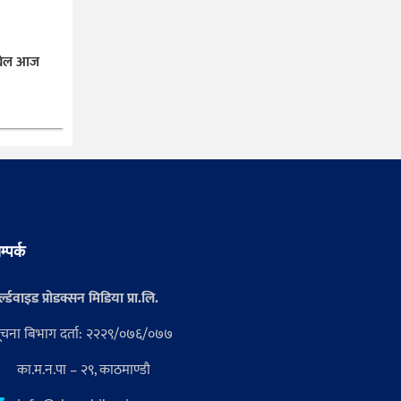
 खेल आज
म्पर्क
्ल्डवाइड प्रोडक्सन मिडिया प्रा.लि.
ूचना बिभाग दर्ता: २२२९/०७६/०७७
का.म.न.पा – २९, काठमाण्डौ