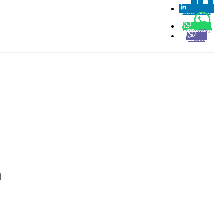
Linkedin
0
Whatsapp
Viber
।