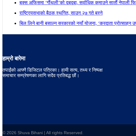
बक्स अफिसमा ‘गौंथली’को दबदबा, सर्वाधिक कमाउने सातौं नेपाली फिल
राष्ट्रियसभाको बैठक स्थगित, साउन २७ गते बस्ने
बिल लिने बानी बसाल्न सरकारको नयाँ योजना, ‘करदाता प्रोत्साहन उपह
हाम्रो बारेमा
तपाईंको आफ्नै डिजिटल पत्रिका। हामी सत्य, तथ्य र निष्पक्ष
समाचार सम्प्रेषणका लागि सदैव प्रतिबद्ध छौं।
© 2026 Shuva Bihani | All rights Reserved.