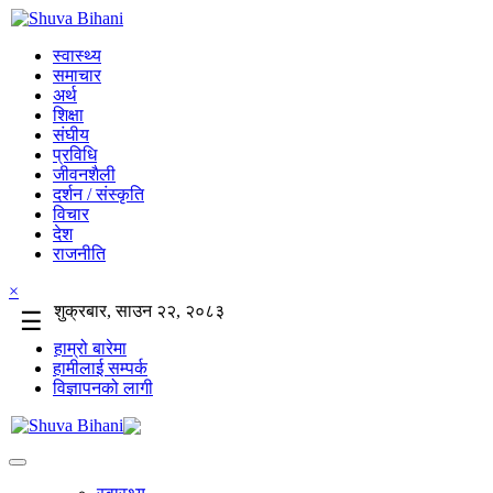
स्वास्थ्य
समाचार
अर्थ
शिक्षा
संघीय
प्रविधि
जीवनशैली
दर्शन / संस्कृति
विचार
देश
राजनीति
×
शुक्रबार, साउन २२, २०८३
☰
हाम्रो बारेमा
हामीलाई सम्पर्क
विज्ञापनको लागी