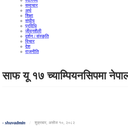
स्वास्थ्य
समाचार
अर्थ
शिक्षा
संघीय
प्रविधि
जीवनशैली
दर्शन / संस्कृति
विचार
देश
राजनीति
साफ यू १७ च्याम्पियनसिपमा नेपा
-
shuvadmin
/
शुक्रबार, असोज १०, २०८२