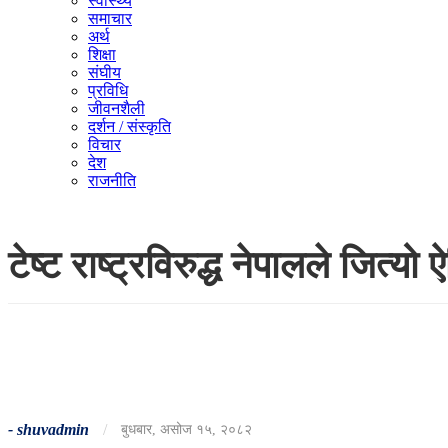
स्वास्थ्य
समाचार
अर्थ
शिक्षा
संघीय
प्रविधि
जीवनशैली
दर्शन / संस्कृति
विचार
देश
राजनीति
टेष्ट राष्ट्रविरुद्ध नेपालले जित्
-
shuvadmin
/
बुधबार, असोज १५, २०८२