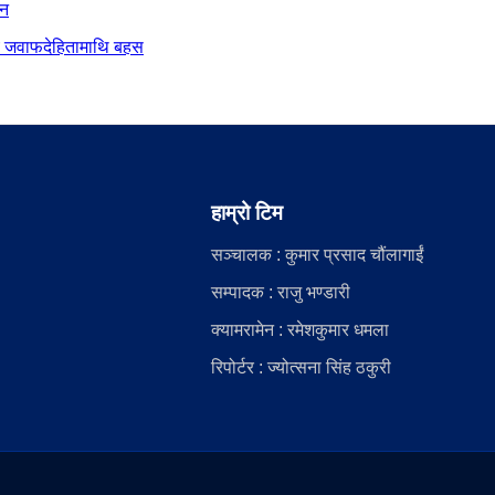
ान
दीय जवाफदेहितामाथि बहस
हाम्रो टिम
सञ्चालक : कुमार प्रसाद चौंलागाईं
सम्पादक : राजु भण्डारी
क्यामरामेन : रमेशकुमार धमला
रिपोर्टर : ज्योत्सना सिंह ठकुरी