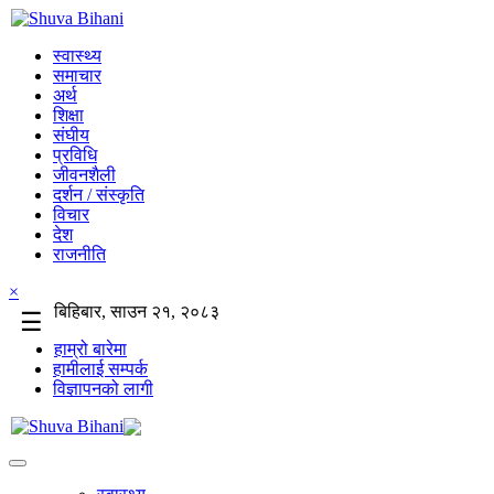
स्वास्थ्य
समाचार
अर्थ
शिक्षा
संघीय
प्रविधि
जीवनशैली
दर्शन / संस्कृति
विचार
देश
राजनीति
×
बिहिबार, साउन २१, २०८३
☰
हाम्रो बारेमा
हामीलाई सम्पर्क
विज्ञापनको लागी