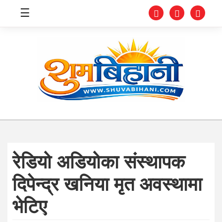
☰
स्वास्थ्य
समाचार
अर्थ
शिक्षा
रेडियो अडियोका संस्थापक
संघीय
दिपेन्द्र खनिया मृत अवस्थामा
प्रविधि
भेटिए
जीवनशैली