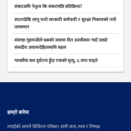
संकटअघि नेतृत्व कि संकटपछि प्रतिक्रिया?
साउनदेखि लागू भयो सरकारी कर्मचारी र सुरक्षा निकायको नयाँ
तलबमान
संसद्मा गृहमन्त्रीले प्रश्नको जवाफ दिन अस्वीकार गर्दा उठ्यो
संसदीय जवाफदेहितामाथि बहस
ग्वार्कोमा बस दुर्घटना हुँदा एकको मृत्यु, ६ जना घाइते
हाम्रो बारेमा
तपाईंको आफ्नै डिजिटल पत्रिका। हामी सत्य, तथ्य र निष्पक्ष