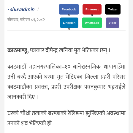
दर्शन
shuvadmin
/
-
/
Facebook
Pinterest
Twitter
0
0
संस्कृति
सोमबार, मङि्सर ०९, २०८२
Linkedin
Whatsapp
Viber
विचार
0
देश
काठमाण्डू,
पत्रकार दीपेन्द्र खनिया मृत भेटिएका छन् ।
राजनीति
काठमाडौं महानगरपालिका–१० बानेश्वरनजिक थापागाउँमा
उनी बस्दै आएको घरमा मृत भेटिएका जिल्ला प्रहरी परिसर
काठमाडौंका प्रवक्ता, प्रहरी उपरीक्षक पवनकुमार भट्टराईले
जानकारी दिए ।
घरको चौथो तलाको बरण्डाको रेलिङमा झुन्डिएको अवस्थामा
उनको शव भेटिएको हो ।