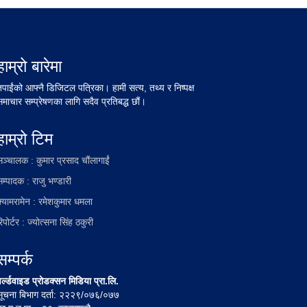
हाम्रो बारेमा
तपाईंको आफ्नै डिजिटल पत्रिका। हामी सत्य, तथ्य र निष्पक्ष
समाचार सम्प्रेषणका लागि सदैव प्रतिबद्ध छौं।
हाम्रो टिम
सञ्चालक : कुमार प्रसाद चौंलागाईं
म्पादक : राजु भण्डारी
क्यामरामेन : रमेशकुमार धमला
िपोर्टर : ज्योत्सना सिंह ठकुरी
सम्पर्क
र्ल्डवाइड प्रोडक्सन मिडिया प्रा.लि.
सूचना बिभाग दर्ता: २२२९/०७६/०७७