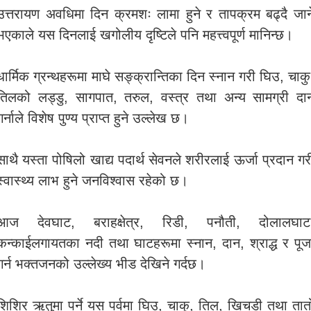
उत्तरायण अवधिमा दिन क्रमशः लामा हुने र तापक्रम बढ्दै जान
भएकाले यस दिनलाई खगोलीय दृष्टिले पनि महत्त्वपूर्ण मानिन्छ।
धार्मिक ग्रन्थहरूमा माघे सङ्क्रान्तिका दिन स्नान गरी घिउ, चाकु
तिलको लड्डु, सागपात, तरुल, वस्त्र तथा अन्य सामग्री दा
गर्नाले विशेष पुण्य प्राप्त हुने उल्लेख छ।
साथै यस्ता पोषिलो खाद्य पदार्थ सेवनले शरीरलाई ऊर्जा प्रदान गर
स्वास्थ्य लाभ हुने जनविश्वास रहेको छ।
आज देवघाट, बराहक्षेत्र, रिडी, पनौती, दोलालघाट
कन्काईलगायतका नदी तथा घाटहरूमा स्नान, दान, श्राद्ध र पूज
गर्न भक्तजनको उल्लेख्य भीड देखिने गर्दछ।
शिशिर ऋतुमा पर्ने यस पर्वमा घिउ, चाकु, तिल, खिचडी तथा तात