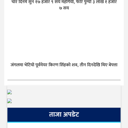
चार दिनमै सुन १७ हजार ९ सय महँगियो, फेरि पुग्यो ३ लाख १ हजार
७ सय
जंगलमा भेटियो पूर्वमेयर किरण सिंहको शव, तीन दिनदेखि थिए बेपत्ता
ताजा अपडेट