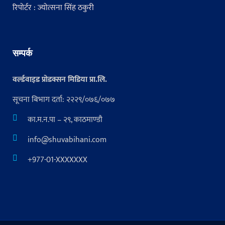
रिपोर्टर : ज्योत्सना सिंह ठकुरी
सम्पर्क
वर्ल्डवाइड प्रोडक्सन मिडिया प्रा.लि.
सूचना बिभाग दर्ता: २२२९/०७६/०७७
का.म.न.पा – २९, काठमाण्डौ
info@shuvabihani.com
+977-01-XXXXXXX