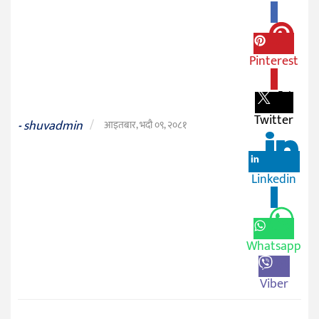
0
जीवनशैली
दर्शन
Pinterest
/
0
संस्कृति
विचार
Twitter
shuvadmin
/
-
आइतबार, भदौ ०९, २०८१
देश
राजनीति
Linkedin
0
Whatsapp
Viber