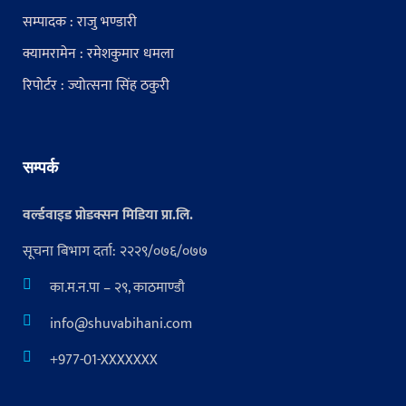
सम्पादक : राजु भण्डारी
क्यामरामेन : रमेशकुमार धमला
रिपोर्टर : ज्योत्सना सिंह ठकुरी
सम्पर्क
वर्ल्डवाइड प्रोडक्सन मिडिया प्रा.लि.
सूचना बिभाग दर्ता: २२२९/०७६/०७७
का.म.न.पा – २९, काठमाण्डौ
info@shuvabihani.com
+977-01-XXXXXXX