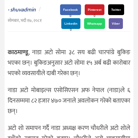
दर्शन
shuvadmin
/
-
/
Facebook
Pinterest
Twitter
0
0
संस्कृति
सोमबार, भदौ १७, २०८१
Linkedin
Whatsapp
Viber
विचार
0
देश
काठमाण्डू
, नाडा अटो सोमा ३८ सय बढी चारपांग्रे बुकिङ
राजनीति
भएका छन्। बुकिङअनुसार अटो सोमा १५ अर्ब बढी कारोबार
भएको व्यवसायीले दाबी गरेका छन्।
नाडा अटो मोबाइल्स एसोसिएसन अफ नेपाल (नाडा)ले ६
दिनसम्ममा ८२ हजार ४७० जनाले अवलोकन गरेको बताएका
छन्।
अटो शो समापन गर्दै नाडा अध्यक्ष करण चौधरीले अटो शोले