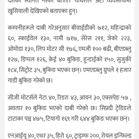
दशैंको स्वागत गरेको बताए। चौधरीले अटो व्यवसायीमा
खुसियाली देखिएको बताएका हुन्।
कम्पनीहरूले दाबी गरेअनुसार बीवाईडीको ७१२, महिन्द्राको
६०, स्काईवेल १३०, नामी ७१७, सेरेस २११, जेको २२३,
ओमोडा १३०, लिप मोटर सी १७६, एमजी १०० बढी, बीएडब्लु
१२७, डिप्पल १२६, केई ४० बुकिङ, हुन्डाईको १५०, सुजुकी
१८४, सिट्रोट ३५, बुकिङ भएका छन्। एमएडब्लु ग्रुपले १ हजार
गाडी बुकिङ गरेको छ।
सीजी मोटर्सले नेटा ४०, रिडरा ४३, आयन ३०, एक्सपेङ ५७ ,
अवतार १० बुकिङ भएको दाबी गरेको छ। सिप्रदी ट्रेडिङले
टाटाका पञ्च ४७५, टियागो १६९ गरी ६४४ बुकिङ भएका छन्।
एनआईयू ४०, एथर ३५, हिरो ६०, ट्राइम्फ २००, रोयल इन्फिल्ड