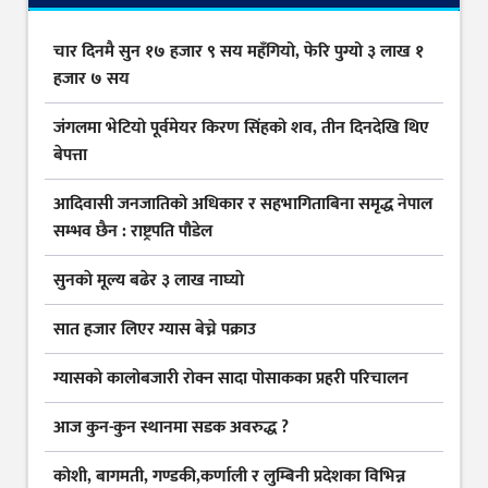
चार दिनमै सुन १७ हजार ९ सय महँगियो, फेरि पुग्यो ३ लाख १
हजार ७ सय
जंगलमा भेटियो पूर्वमेयर किरण सिंहको शव, तीन दिनदेखि थिए
बेपत्ता
आदिवासी जनजातिको अधिकार र सहभागिताबिना समृद्ध नेपाल
सम्भव छैन : राष्ट्रपति पौडेल
सुनकाे मूल्य बढेर ३ लाख नाघ्याे
सात हजार लिएर ग्यास बेच्ने पक्राउ
ग्यासकाे कालोबजारी राेक्न सादा पोसाकका प्रहरी परिचालन
आज कुन-कुन स्थानमा सडक अवरुद्ध ?
कोशी, बागमती, गण्डकी,कर्णाली र लुम्बिनी प्रदेशका विभिन्न