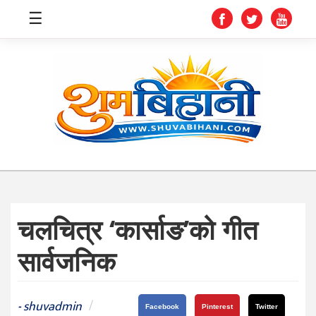
☰
स्वास्थ्य
समाचार
अर्थ
शिक्षा
चलचित्र ‘कार्साङ’को गीत
संघीय
सार्वजनिक
प्रविधि
जीवनशैली
shuvadmin
/
-
Facebook
Pinterest
Twitter