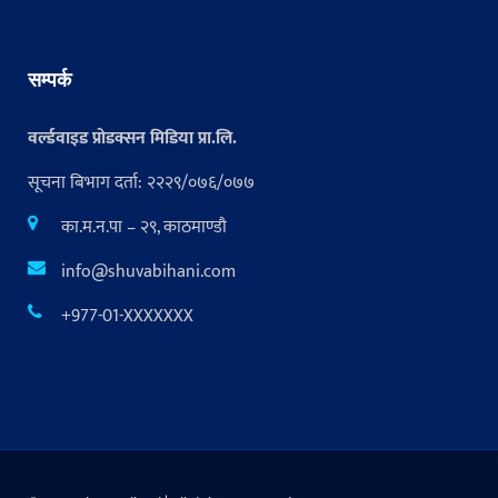
सम्पर्क
वर्ल्डवाइड प्रोडक्सन मिडिया प्रा.लि.
सूचना बिभाग दर्ता: २२२९/०७६/०७७
का.म.न.पा – २९, काठमाण्डौ
info@shuvabihani.com
+977-01-XXXXXXX