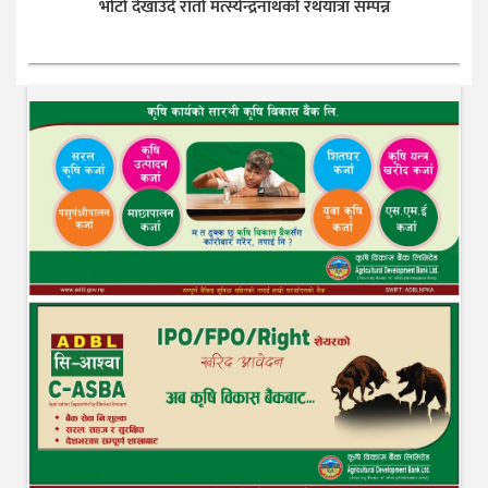
भोटो देखाउँदै रातो मत्स्येन्द्रनाथको रथयात्रा सम्पन्न