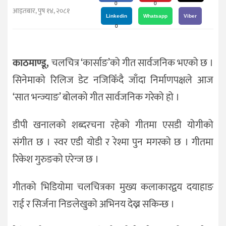
दर्शन
0
0
आइतबार, पुष १४, २०८१
/
Linkedin
Whatsapp
Viber
0
संस्कृति
विचार
काठमाण्डू,
चलचित्र ‘कार्साङ’को गीत सार्वजनिक भएको छ ।
देश
सिनेमाको रिलिज डेट नजिकिँदै जाँदा निर्माणपक्षले आज
राजनीति
‘सात भन्ज्याङ’ बोलको गीत सार्वजनिक गरेको हो ।
डीपी खनालको शब्दरचना रहेको गीतमा एसडी योगीको
संगीत छ । स्वर एडी योडी र रेश्मा पुन मगरको छ । गीतमा
रिकेश गुरुङको एरेन्ज छ ।
गीतको भिडियोमा चलचित्रका मुख्य कलाकारद्वय दयाहाङ
राई र सिर्जना निङलेखुको अभिनय देख्न सकिन्छ ।