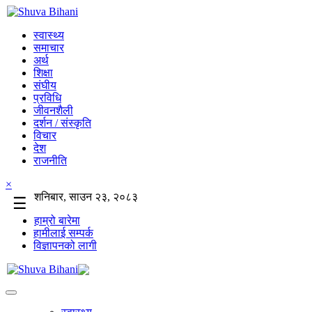
स्वास्थ्य
समाचार
अर्थ
शिक्षा
संघीय
प्रविधि
जीवनशैली
दर्शन / संस्कृति
विचार
देश
राजनीति
×
शनिबार, साउन २३, २०८३
☰
हाम्रो बारेमा
हामीलाई सम्पर्क
विज्ञापनको लागी