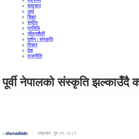
स्वास्थ्य
समाचार
अर्थ
शिक्षा
संघीय
प्रविधि
जीवनशैली
दर्शन / संस्कृति
विचार
देश
राजनीति
पूर्वी नेपालको संस्कृति झल्काउँदै
-
shuvadmin
/
आइतबार, पुष २१, २०८१