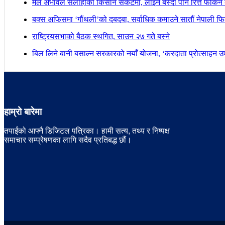
मल अभावले सर्लाहीका किसान संकटमा, लाइन बस्दा पनि रित्तै फर्किन 
बक्स अफिसमा ‘गौंथली’को दबदबा, सर्वाधिक कमाउने सातौं नेपाली फिल
राष्ट्रियसभाको बैठक स्थगित, साउन २७ गते बस्ने
बिल लिने बानी बसाल्न सरकारको नयाँ योजना, ‘करदाता प्रोत्साहन उपह
हाम्रो बारेमा
तपाईंको आफ्नै डिजिटल पत्रिका। हामी सत्य, तथ्य र निष्पक्ष
समाचार सम्प्रेषणका लागि सदैव प्रतिबद्ध छौं।