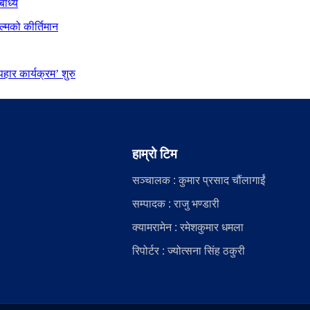
बाध्य
्मको कीर्तिमान
ार कार्यक्रम’ शुरु
हाम्रो टिम
सञ्चालक : कुमार प्रसाद चौंलागाईं
सम्पादक : राजु भण्डारी
क्यामरामेन : रमेशकुमार धमला
रिपोर्टर : ज्योत्सना सिंह ठकुरी