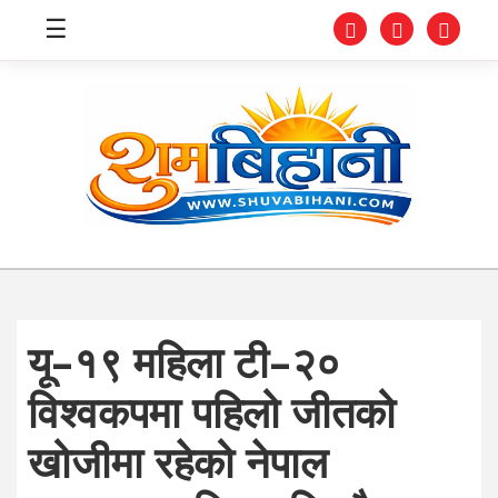
☰
स्वास्थ्य
समाचार
अर्थ
शिक्षा
यू–१९ महिला टी–२०
संघीय
विश्वकपमा पहिलो जीतको
प्रविधि
खोजीमा रहेको नेपाल
जीवनशैली