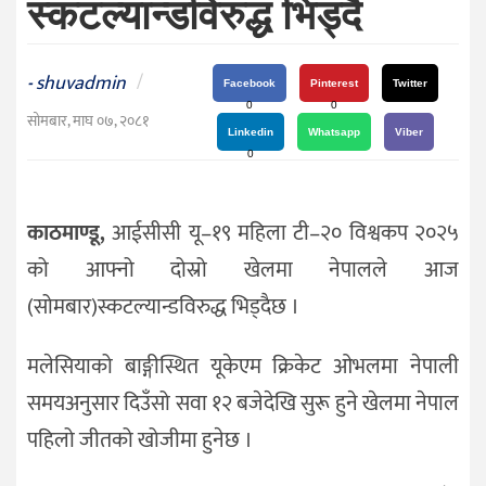
स्कटल्यान्डविरुद्ध भिड्दै
दर्शन
/
संस्कृति
shuvadmin
/
-
Facebook
Pinterest
Twitter
विचार
0
0
सोमबार, माघ ०७, २०८१
Linkedin
Whatsapp
Viber
देश
0
राजनीति
काठमाण्डू,
आईसीसी यू–१९ महिला टी–२० विश्वकप २०२५
को आफ्नो दोस्रो खेलमा नेपालले आज
(सोमबार)स्कटल्यान्डविरुद्ध भिड्दैछ ।
मलेसियाको बाङ्गीस्थित यूकेएम क्रिकेट ओभलमा नेपाली
समयअनुसार दिउँसो सवा १२ बजेदेखि सुरू हुने खेलमा नेपाल
पहिलो जीतको खोजीमा हुनेछ ।