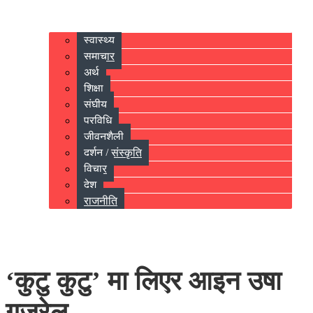
स्वास्थ्य
समाचार
अर्थ
शिक्षा
संघीय
प्रविधि
जीवनशैली
दर्शन / संस्कृति
विचार
देश
राजनीति
‘कुटु कुटु’ मा लिएर आइन उषा
गजुरेल