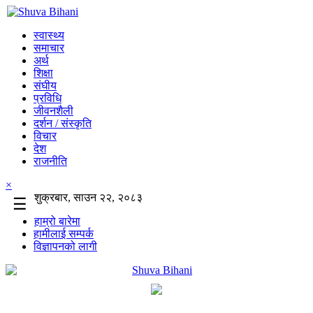
स्वास्थ्य
समाचार
अर्थ
शिक्षा
संघीय
प्रविधि
जीवनशैली
दर्शन / संस्कृति
विचार
देश
राजनीति
×
शुक्रबार, साउन २२, २०८३
☰
हाम्रो बारेमा
हामीलाई सम्पर्क
विज्ञापनको लागी