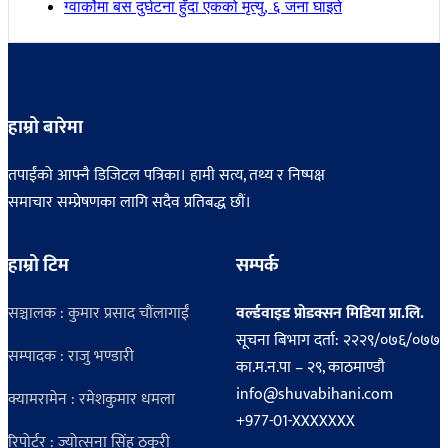
ग्वार्कोमा बस दुर्घटना हुँदा एकको मृत्यु, ६ जना घाइते
हाम्रो बारेमा
तपाईंको आफ्नै डिजिटल पत्रिका। हामी सत्य, तथ्य र निष्पक्ष
समाचार सम्प्रेषणका लागि सदैव प्रतिबद्ध छौं।
हाम्रो टिम
सम्पर्क
सञ्चालक : कुमार प्रसाद चौंलागाईं
वर्ल्डवाइड प्रोडक्सन मिडिया प्रा.लि.
सूचना बिभाग दर्ता: २२२९/०७६/०७७
सम्पादक : राजु भण्डारी
का.म.न.पा – २९, काठमाण्डौ
info@shuvabihani.com
क्यामरामेन : रमेशकुमार धमला
+977-01-XXXXXXX
रिपोर्टर : ज्योत्सना सिंह ठकुरी