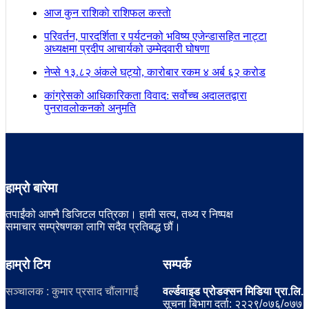
आज कुन राशिकाे राशिफल कस्ताे
परिवर्तन, पारदर्शिता र पर्यटनको भविष्य एजेन्डासहित नाट्टा
अध्यक्षमा प्रदीप आचार्यको उम्मेदवारी घोषणा
नेप्से १३.८२ अंकले घट्यो, कारोबार रकम ४ अर्ब ६२ करोड
कांग्रेसको आधिकारिकता विवाद: सर्वोच्च अदालतद्वारा
पुनरावलोकनको अनुमति
हाम्रो बारेमा
तपाईंको आफ्नै डिजिटल पत्रिका। हामी सत्य, तथ्य र निष्पक्ष
समाचार सम्प्रेषणका लागि सदैव प्रतिबद्ध छौं।
हाम्रो टिम
सम्पर्क
सञ्चालक : कुमार प्रसाद चौंलागाईं
वर्ल्डवाइड प्रोडक्सन मिडिया प्रा.लि.
सूचना बिभाग दर्ता: २२२९/०७६/०७७