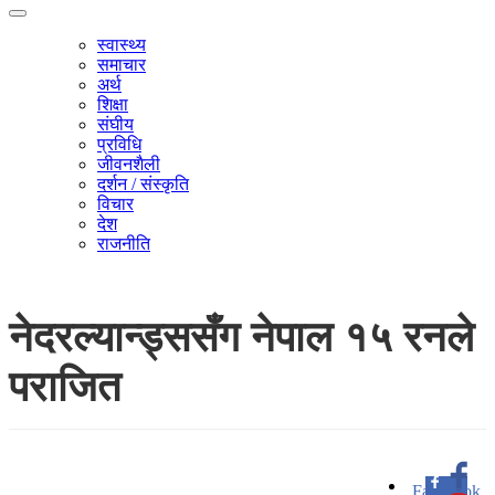
स्वास्थ्य
समाचार
अर्थ
शिक्षा
संघीय
प्रविधि
जीवनशैली
दर्शन / संस्कृति
विचार
देश
राजनीति
नेदरल्यान्ड्ससँग नेपाल १५ रनले
पराजित
Facebook
0