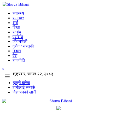
स्वास्थ्य
समाचार
अर्थ
शिक्षा
संघीय
प्रविधि
जीवनशैली
दर्शन / संस्कृति
विचार
देश
राजनीति
×
शुक्रबार, साउन २२, २०८३
☰
हाम्रो बारेमा
हामीलाई सम्पर्क
विज्ञापनको लागी