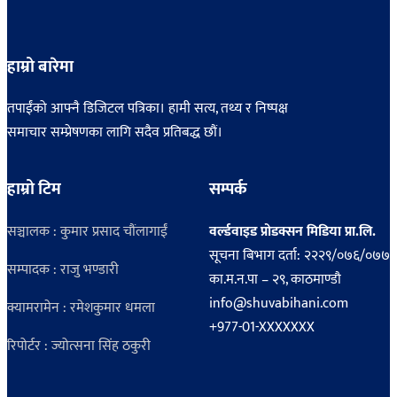
हाम्रो बारेमा
तपाईंको आफ्नै डिजिटल पत्रिका। हामी सत्य, तथ्य र निष्पक्ष
समाचार सम्प्रेषणका लागि सदैव प्रतिबद्ध छौं।
हाम्रो टिम
सम्पर्क
सञ्चालक : कुमार प्रसाद चौंलागाईं
वर्ल्डवाइड प्रोडक्सन मिडिया प्रा.लि.
सूचना बिभाग दर्ता: २२२९/०७६/०७७
सम्पादक : राजु भण्डारी
का.म.न.पा – २९, काठमाण्डौ
info@shuvabihani.com
क्यामरामेन : रमेशकुमार धमला
+977-01-XXXXXXX
रिपोर्टर : ज्योत्सना सिंह ठकुरी