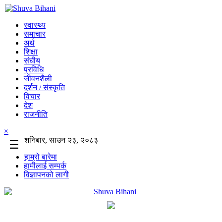
स्वास्थ्य
समाचार
अर्थ
शिक्षा
संघीय
प्रविधि
जीवनशैली
दर्शन / संस्कृति
विचार
देश
राजनीति
×
शनिबार, साउन २३, २०८३
☰
हाम्रो बारेमा
हामीलाई सम्पर्क
विज्ञापनको लागी