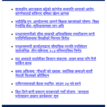
शासकीय अराजकता बढेको कांग्रेस सभापति थापाको आरोप,
कांग्रेसलाई सक्रिय भूमिका खेल्न आग्रह
भदौदेखि पुनः आन्दोलनमा उत्रने शिक्षक महासंघको घोषणा, शिक्षा
ऐनदेखि सेवा–सुविधासम्मका माग अघि
प्रधानमन्त्रीको सीमा सम्बन्धी अभिव्यक्तिमा स्पष्टीकरण माग्दै
प्रतिनिधिसभामा विपक्षीको निरन्तर विरोध
प्रधानमन्त्री कार्यालयद्वारा चौमासिक प्रगति प्रतिवेदन
सार्वजनिक, तीन महिनामा ३८४ मन्त्रिपरिषद् निर्णय
मल अभावले सर्लाहीका किसान संकटमा, लाइन बस्दा पनि रित्तै
फर्किन बाध्य
बक्स अफिसमा ‘गौंथली’को दबदबा, सर्वाधिक कमाउने सातौं
नेपाली फिल्मको कीर्तिमान
राष्ट्रियसभाको बैठक स्थगित, साउन २७ गते बस्ने
बिल लिने बानी बसाल्न सरकारको नयाँ योजना, ‘करदाता
प्रोत्साहन उपहार कार्यक्रम’ शुरु