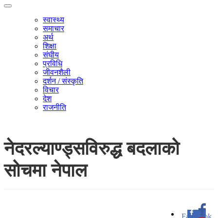
स्वास्थ्य
समाचार
अर्थ
शिक्षा
संघीय
प्रविधि
जीवनशैली
दर्शन / संस्कृति
विचार
देश
राजनीति
नेदरल्याण्ड्सविरुद्ध बदलाको
सोचमा नेपाल
Facebook
0