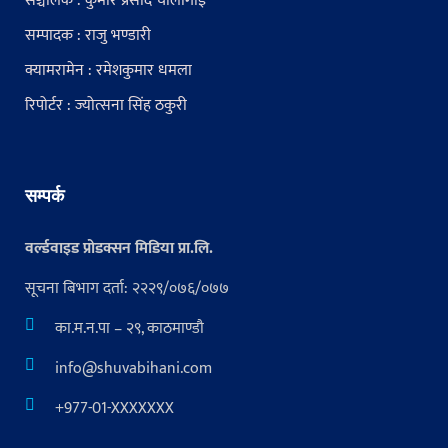
सञ्चालक : कुमार प्रसाद चौंलागाईं
सम्पादक : राजु भण्डारी
क्यामरामेन : रमेशकुमार धमला
रिपोर्टर : ज्योत्सना सिंह ठकुरी
सम्पर्क
वर्ल्डवाइड प्रोडक्सन मिडिया प्रा.लि.
सूचना बिभाग दर्ता: २२२९/०७६/०७७
का.म.न.पा – २९, काठमाण्डौ
info@shuvabihani.com
+977-01-XXXXXXX