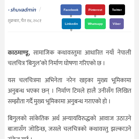
दर्शन
shuvadmin
/
-
/
Facebook
Pinterest
Twitter
0
0
संस्कृति
शुक्रबार, चैत १४, २०८१
Linkedin
Whatsapp
Viber
विचार
0
देश
काठमाण्डू,
सामाजिक कथावस्तुमा आधारित नयाँ नेपाली
राजनीति
चलचित्र ‘बिगुल’को निर्माण घोषणा गरिएको छ ।
यस चलचित्रमा अभिनेता नरेन खड्का मुख्य भूमिकामा
अनुबन्ध भएका छन् । निर्माण टिमले हालै उनीसँग लिखित
सम्झौता गर्दै मुख्य भूमिकामा अनुबन्ध गराएको हो ।
बिगुलको सांकेतिक अर्थ अन्यायविरुद्धको आवाज उठाउने
बाजासँग जोडिन्छ, जसले चलचित्रको कथावस्तु झल्काउने