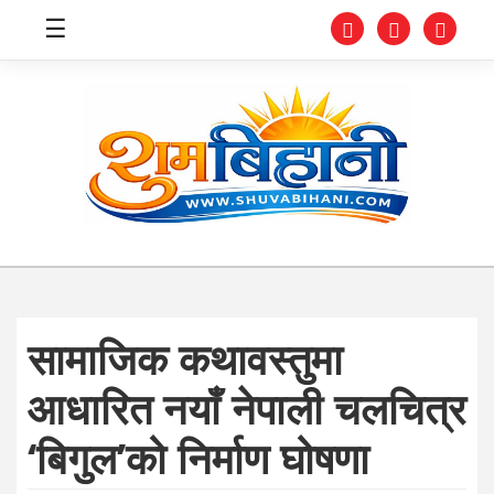
☰
स्वास्थ्य
समाचार
अर्थ
शिक्षा
सामाजिक कथावस्तुमा
संघीय
आधारित नयाँ नेपाली चलचित्र
प्रविधि
‘बिगुल’को निर्माण घोषणा
जीवनशैली