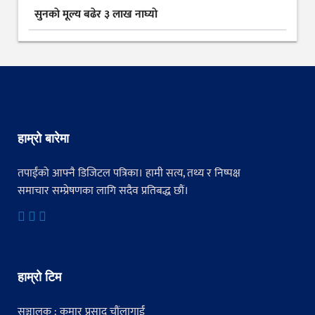
सुनकाे मूल्य बढेर ३ लाख नाघ्याे
हाम्रो बारेमा
तपाईंको आफ्नै डिजिटल पत्रिका। हामी सत्य, तथ्य र निष्पक्ष
समाचार सम्प्रेषणका लागि सदैव प्रतिबद्ध छौं।
हाम्रो टिम
सञ्चालक : कुमार प्रसाद चौंलागाईं