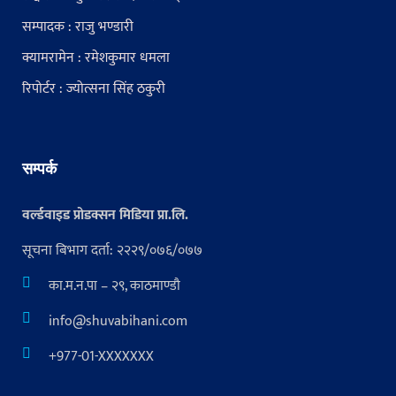
सम्पादक : राजु भण्डारी
क्यामरामेन : रमेशकुमार धमला
रिपोर्टर : ज्योत्सना सिंह ठकुरी
सम्पर्क
वर्ल्डवाइड प्रोडक्सन मिडिया प्रा.लि.
सूचना बिभाग दर्ता: २२२९/०७६/०७७
का.म.न.पा – २९, काठमाण्डौ
info@shuvabihani.com
+977-01-XXXXXXX