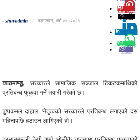
Pinterest
0
Twitter
-
shuvadmin
/
मङ्गलबार, भदौ ०४, २०८१
Linkedin
0
Whatsapp
Viber
काठमाण्डू,
सरकारले सामाजिक सञ्जाल टिकटकमाथिको
प्रतिबन्ध फुकुवा गर्ने तयारी गरेको छ।
पुष्पकमल दाहाल ‘नेतृत्वको सरकारले प्रतिबन्ध लगाएको दस
महिनापछि हटाउन लागिएको हो।
प्रधानमन्त्री केपी शर्मा ओलीकै चाहनामा प्रतिबन्ध फुकुवाको