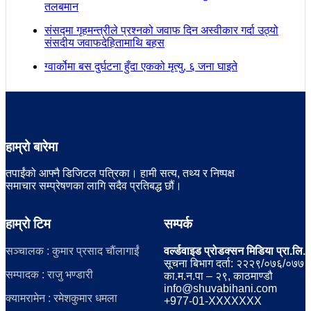
तलबमान
संसद्मा गृहमन्त्रीले प्रश्नको जवाफ दिन अस्वीकार गर्दा उठ्यो
संसदीय जवाफदेहितामाथि बहस
ग्वार्कोमा बस दुर्घटना हुँदा एकको मृत्यु, ६ जना घाइते
हाम्रो बारेमा
तपाईंको आफ्नै डिजिटल पत्रिका। हामी सत्य, तथ्य र निष्पक्ष
समाचार सम्प्रेषणका लागि सदैव प्रतिबद्ध छौं।
हाम्रो टिम
सम्पर्क
सञ्चालक : कुमार प्रसाद चौंलागाईं
वर्ल्डवाइड प्रोडक्सन मिडिया प्रा.लि.
सूचना बिभाग दर्ता: २२२९/०७६/०७७
सम्पादक : राजु भण्डारी
का.म.न.पा – २९, काठमाण्डौ
info@shuvabihani.com
क्यामरामेन : रमेशकुमार धमला
+977-01-XXXXXXX