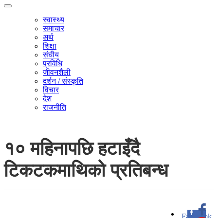
स्वास्थ्य
समाचार
अर्थ
शिक्षा
संघीय
प्रविधि
जीवनशैली
दर्शन / संस्कृति
विचार
देश
राजनीति
१० महिनापछि हटाइँदै
टिकटकमाथिको प्रतिबन्ध
Facebook
0