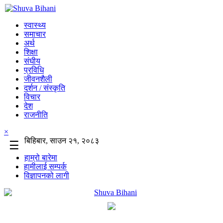
स्वास्थ्य
समाचार
अर्थ
शिक्षा
संघीय
प्रविधि
जीवनशैली
दर्शन / संस्कृति
विचार
देश
राजनीति
×
बिहिबार, साउन २१, २०८३
☰
हाम्रो बारेमा
हामीलाई सम्पर्क
विज्ञापनको लागी