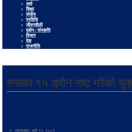
अर्थ
शिक्षा
संघीय
प्रविधि
जीवनशैली
दर्शन / संस्कृति
विचार
देश
राजनीति
रुसका १५ ड्रोन नष्ट गरेको युक
-
shuvadmin
/
मङ्गलबार, भदौ ११, २०८१