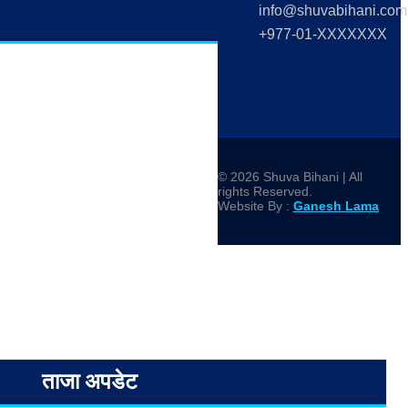
info@shuvabihani.com
+977-01-XXXXXXX
© 2026 Shuva Bihani | All
rights Reserved.
Website By :
Ganesh Lama
ताजा अपडेट