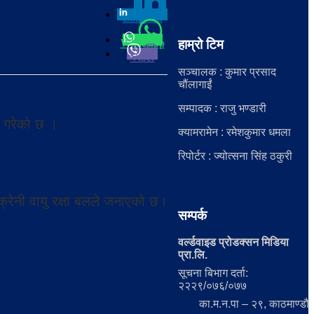
Linkedin
0
Whatsapp
हाम्रो टिम
Viber
सञ्चालक : कुमार प्रसाद
चौंलागाईं
सम्पादक : राजु भण्डारी
ी गरेको छ ।
क्यामरामेन : रमेशकुमार धमला
रिपोर्टर : ज्योत्सना सिंह ठकुरी
क्रेनी वायु रक्षा बलले जनाएको छ।
सम्पर्क
वर्ल्डवाइड प्रोडक्सन मिडिया
प्रा.लि.
सूचना बिभाग दर्ता:
२२२९/०७६/०७७
का.म.न.पा – २९, काठमाण्डौ