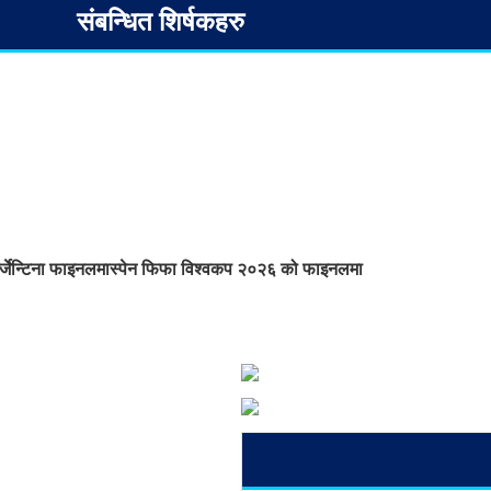
संबन्धित शिर्षकहरु
र्जेन्टिना फाइनलमा
स्पेन फिफा विश्वकप २०२६ को फाइनलमा