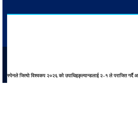
स्पेनले जित्याे विश्वकप २०२६ को उपाधि
इङ्ल्यान्डलाई २–१ ले पराजित गर्दै अ