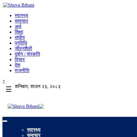
स्वास्थ्य
समाचार
अर्थ
शिक्षा
संघीय
प्रविधि
जीवनशैली
दर्शन / संस्कृति
विचार
देश
राजनीति
×
शनिबार, साउन २३, २०८३
☰
स्वास्थ्य
समाचार