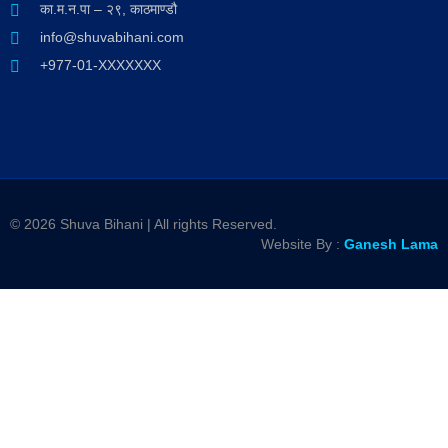
का.म.न.पा – २९, काठमाण्डौ
info@shuvabihani.com
+977-01-XXXXXXX
© 2026 Shuva Bihani | All rights Reserved.
Website By :
Ganesh Lama