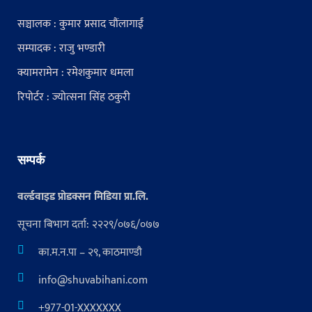
सञ्चालक : कुमार प्रसाद चौंलागाईं
सम्पादक : राजु भण्डारी
क्यामरामेन : रमेशकुमार धमला
रिपोर्टर : ज्योत्सना सिंह ठकुरी
सम्पर्क
वर्ल्डवाइड प्रोडक्सन मिडिया प्रा.लि.
सूचना बिभाग दर्ता: २२२९/०७६/०७७
का.म.न.पा – २९, काठमाण्डौ
info@shuvabihani.com
+977-01-XXXXXXX