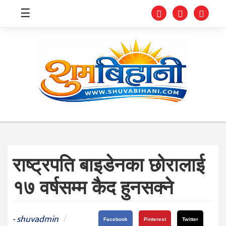
☰
स्वास्थ्य
समाचार
अर्थ
शिक्षा
राष्ट्रपति बाइडेनका छोरालाई
संघीय
१७ वर्षसम्म कैद हुनसक्ने
प्रविधि
जीवनशैली
shuvadmin
/
-
Facebook
Pinterest
Twitter