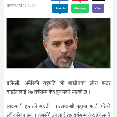
दर्शन
0
0
शनिबार, भदौ २२, २०८१
/
Linkedin
Whatsapp
Viber
0
संस्कृति
विचार
देश
राजनीति
एजेन्सी,
अमेरिकी राष्ट्रपति जो बाइडेनका छोरा हन्टर
बाइडेनलाई १७ वर्षसम्म कैद हुनसक्ने भएको छ ।
व्यवसायी हन्टरले सङ्घीय करसम्बन्धी मुद्दामा गल्ती गरेको
स्वीकारेका छन् । यससँगै उनलाई १७ वर्षसम्म कैद हुनसक्ने