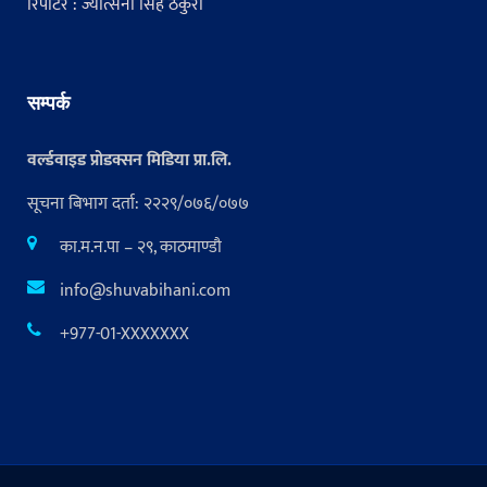
रिपोर्टर : ज्योत्सना सिंह ठकुरी
सम्पर्क
वर्ल्डवाइड प्रोडक्सन मिडिया प्रा.लि.
सूचना बिभाग दर्ता: २२२९/०७६/०७७
का.म.न.पा – २९, काठमाण्डौ
info@shuvabihani.com
+977-01-XXXXXXX