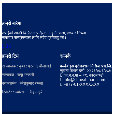
हाम्रो बारेमा
तपाईंको आफ्नै डिजिटल पत्रिका। हामी सत्य, तथ्य र निष्पक्ष
समाचार सम्प्रेषणका लागि सदैव प्रतिबद्ध छौं।
हाम्रो टिम
सम्पर्क
सञ्चालक : कुमार प्रसाद चौंलागाईं
वर्ल्डवाइड प्रोडक्सन मिडिया प्रा.लि.
सूचना बिभाग दर्ता: २२२९/०७६/०७७
सम्पादक : राजु भण्डारी
का.म.न.पा – २९, काठमाण्डौ
info@shuvabihani.com
क्यामरामेन : रमेशकुमार धमला
+977-01-XXXXXXX
रिपोर्टर : ज्योत्सना सिंह ठकुरी