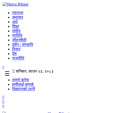
स्वास्थ्य
समाचार
अर्थ
शिक्षा
संघीय
प्रविधि
जीवनशैली
दर्शन / संस्कृति
विचार
देश
राजनीति
×
शनिबार, साउन २३, २०८३
☰
हाम्रो बारेमा
हामीलाई सम्पर्क
विज्ञापनको लागी