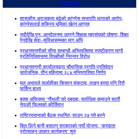
ताजा अपडेट
शासकीय अराजकता बढेको कांग्रेस सभापति थापाको आरोप,
कांग्रेसलाई सक्रिय भूमिका खेल्न आग्रह
भदौदेखि पुनः आन्दोलनमा उत्रने शिक्षक महासंघको घोषणा, शिक्षा
ऐनदेखि सेवा–सुविधासम्मका माग अघि
प्रधानमन्त्रीको सीमा सम्बन्धी अभिव्यक्तिमा स्पष्टीकरण माग्दै
प्रतिनिधिसभामा विपक्षीको निरन्तर विरोध
प्रधानमन्त्री कार्यालयद्वारा चौमासिक प्रगति प्रतिवेदन
सार्वजनिक, तीन महिनामा ३८४ मन्त्रिपरिषद् निर्णय
मल अभावले सर्लाहीका किसान संकटमा, लाइन बस्दा पनि रित्तै
फर्किन बाध्य
बक्स अफिसमा ‘गौंथली’को दबदबा, सर्वाधिक कमाउने सातौं
नेपाली फिल्मको कीर्तिमान
राष्ट्रियसभाको बैठक स्थगित, साउन २७ गते बस्ने
बिल लिने बानी बसाल्न सरकारको नयाँ योजना, ‘करदाता
प्रोत्साहन उपहार कार्यक्रम’ शुरु