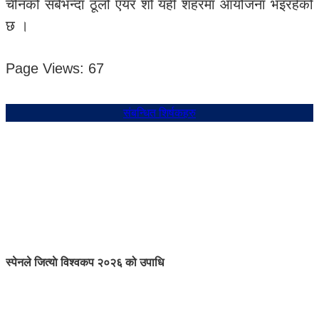
चीनको सबैभन्दा ठूलो एयर शो यही शहरमा आयोजना भइरहेको
छ ।
Page Views:
67
संबन्धित शिर्षकहरु
स्पेनले जित्याे विश्वकप २०२६ को उपाधि