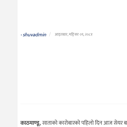
दर्शन
/
संस्कृति
विचार
shuvadmin
/
-
आइतबार, मङि्सर ०९, २०८१
देश
राजनीति
काठमाण्डू,
साताको कारोबारको पहिलो दिन आज सेयर ब