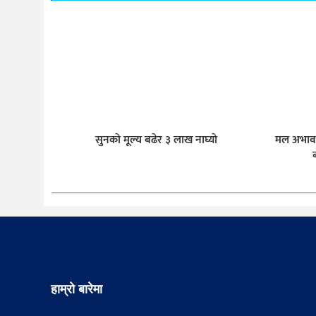
सुनकाे मूल्य बढेर ३ लाख नाघ्याे
मल अभावल
हाम्रो बारेमा