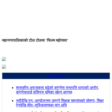
महानगरपालिकाकाे टोल टोलमा ‘फिल्म महोत्सव’
ताजा अपडेट
शासकीय अराजकता बढेको कांग्रेस सभापति थापाको आरोप,
कांग्रेसलाई सक्रिय भूमिका खेल्न आग्रह
भदौदेखि पुनः आन्दोलनमा उत्रने शिक्षक महासंघको घोषणा, शिक्षा
ऐनदेखि सेवा–सुविधासम्मका माग अघि