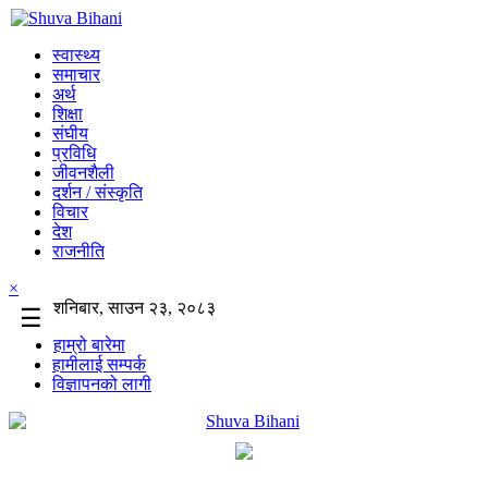
स्वास्थ्य
समाचार
अर्थ
शिक्षा
संघीय
प्रविधि
जीवनशैली
दर्शन / संस्कृति
विचार
देश
राजनीति
×
शनिबार, साउन २३, २०८३
☰
हाम्रो बारेमा
हामीलाई सम्पर्क
विज्ञापनको लागी