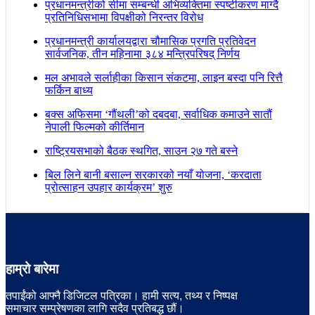
प्रधानमन्त्रीको सीमा सम्बन्धी अभिव्यक्तिमा स्पष्टीकरण माग्दै
प्रतिनिधिसभामा विपक्षीको निरन्तर विरोध
प्रधानमन्त्री कार्यालयद्वारा चौमासिक प्रगति प्रतिवेदन
सार्वजनिक, तीन महिनामा ३८४ मन्त्रिपरिषद् निर्णय
मल अभावले सर्लाहीका किसान संकटमा, लाइन बस्दा पनि रित्तै
फर्किन बाध्य
बक्स अफिसमा ‘गौंथली’को दबदबा, सर्वाधिक कमाउने सातौं
नेपाली फिल्मको कीर्तिमान
राष्ट्रियसभाको बैठक स्थगित, साउन २७ गते बस्ने
बिल लिने बानी बसाल्न सरकारको नयाँ योजना, ‘करदाता
प्रोत्साहन उपहार कार्यक्रम’ शुरु
हाम्रो बारेमा
तपाईंको आफ्नै डिजिटल पत्रिका। हामी सत्य, तथ्य र निष्पक्ष
समाचार सम्प्रेषणका लागि सदैव प्रतिबद्ध छौं।