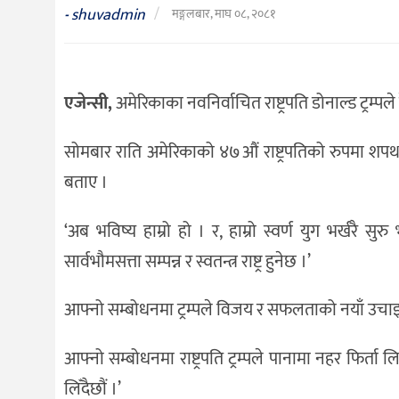
संस्कृति
shuvadmin
/
-
मङ्गलबार, माघ ०८, २०८१
विचार
देश
एजेन्सी,
अमेरिकाका नवनिर्वाचित राष्ट्रपति डोनाल्ड ट्रम्प
राजनीति
सोमबार राति अमेरिकाको ४७औं राष्ट्रपतिको रुपमा शपथ लिएलग
बताए ।
‘अब भविष्य हाम्रो हो । र, हाम्रो स्वर्ण युग भर्खरै 
सार्वभौमसत्ता सम्पन्न र स्वतन्त्र राष्ट्र हुनेछ ।’
आफ्नो सम्बोधनमा ट्रम्पले विजय र सफलताको नयाँ उचाइमा 
आफ्नो सम्बोधनमा राष्ट्रपति ट्रम्पले पानामा नहर फिर्त
लिँदैछौं ।’