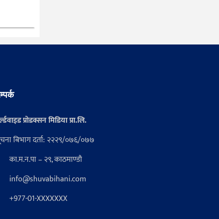
म्पर्क
्ल्डवाइड प्रोडक्सन मिडिया प्रा.लि.
ूचना बिभाग दर्ता: २२२९/०७६/०७७
का.म.न.पा – २९, काठमाण्डौ
info@shuvabihani.com
+977-01-XXXXXXX