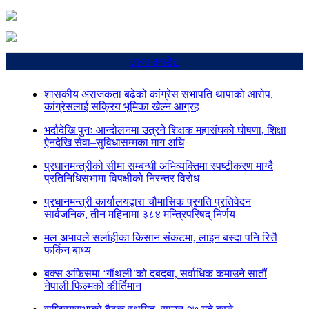
ताजा अपडेट
शासकीय अराजकता बढेको कांग्रेस सभापति थापाको आरोप,
कांग्रेसलाई सक्रिय भूमिका खेल्न आग्रह
भदौदेखि पुनः आन्दोलनमा उत्रने शिक्षक महासंघको घोषणा, शिक्षा
ऐनदेखि सेवा–सुविधासम्मका माग अघि
प्रधानमन्त्रीको सीमा सम्बन्धी अभिव्यक्तिमा स्पष्टीकरण माग्दै
प्रतिनिधिसभामा विपक्षीको निरन्तर विरोध
प्रधानमन्त्री कार्यालयद्वारा चौमासिक प्रगति प्रतिवेदन
सार्वजनिक, तीन महिनामा ३८४ मन्त्रिपरिषद् निर्णय
मल अभावले सर्लाहीका किसान संकटमा, लाइन बस्दा पनि रित्तै
फर्किन बाध्य
बक्स अफिसमा ‘गौंथली’को दबदबा, सर्वाधिक कमाउने सातौं
नेपाली फिल्मको कीर्तिमान