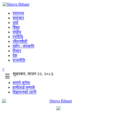
स्वास्थ्य
समाचार
अर्थ
शिक्षा
संघीय
प्रविधि
जीवनशैली
दर्शन / संस्कृति
विचार
देश
राजनीति
×
शुक्रबार, साउन २२, २०८३
☰
हाम्रो बारेमा
हामीलाई सम्पर्क
विज्ञापनको लागी