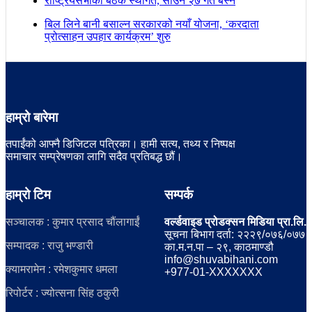
राष्ट्रियसभाको बैठक स्थगित, साउन २७ गते बस्ने
बिल लिने बानी बसाल्न सरकारको नयाँ योजना, ‘करदाता
प्रोत्साहन उपहार कार्यक्रम’ शुरु
हाम्रो बारेमा
तपाईंको आफ्नै डिजिटल पत्रिका। हामी सत्य, तथ्य र निष्पक्ष
समाचार सम्प्रेषणका लागि सदैव प्रतिबद्ध छौं।
हाम्रो टिम
सम्पर्क
सञ्चालक : कुमार प्रसाद चौंलागाईं
वर्ल्डवाइड प्रोडक्सन मिडिया प्रा.लि.
सूचना बिभाग दर्ता: २२२९/०७६/०७७
सम्पादक : राजु भण्डारी
का.म.न.पा – २९, काठमाण्डौ
info@shuvabihani.com
क्यामरामेन : रमेशकुमार धमला
+977-01-XXXXXXX
रिपोर्टर : ज्योत्सना सिंह ठकुरी