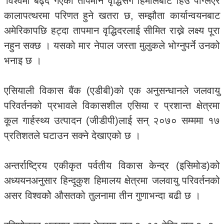
‘विश्वमा बढ्दै गएको तापमान वृद्धिसँगै हिमालबाट हिउँ पग्लिएर
कालापत्थरमा परिणत हुने खतरा छ, सम्झौता कार्यान्वयनबाट
अमेरिकापछि हट्दा तापमान वृद्धिदरलाई सीमित राख्ने लक्ष्य पूरा
नहुन सक्छ । यसको मार नेपाल जस्ता मुलुकले भोग्नुपर्ने उनको
भनाइ छ ।
एसियाली विकास बैंक (एडीबी)को एक अनुसन्धानले जलवायु
परिवर्तनको प्रभावले विकासशील एसिया र प्रशान्त क्षेत्रमा
कूल गार्हस्थ्य उत्पादन (जीडीपी)लाई सन् २०७० सम्ममा १७
प्रतिशतले घटाउन सक्ने देखाएको छ ।
अन्तर्राष्ट्रिय एकीकृत पर्वतीय विकास केन्द्र (इसिमोड)को
अध्ययनअनुसार हिन्दूकुश हिमालय क्षेत्रमा जलवायु परिवर्तनको
असर विश्वकोे औसतको तुलनामा तीन गुणाभन्दा बढी छ ।