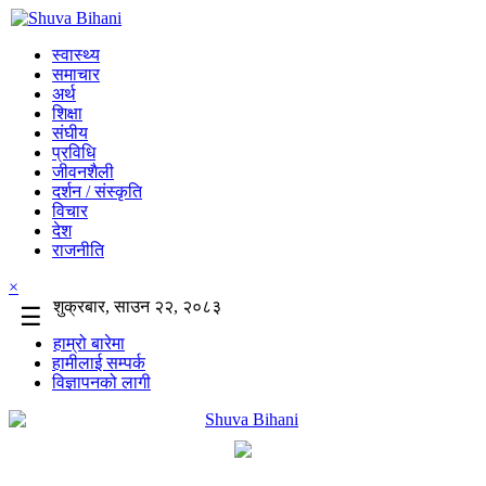
स्वास्थ्य
समाचार
अर्थ
शिक्षा
संघीय
प्रविधि
जीवनशैली
दर्शन / संस्कृति
विचार
देश
राजनीति
×
शुक्रबार, साउन २२, २०८३
☰
हाम्रो बारेमा
हामीलाई सम्पर्क
विज्ञापनको लागी