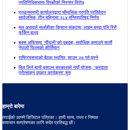
प्रतिनिधिसभामा विपक्षीको निरन्तर विरोध
प्रधानमन्त्री कार्यालयद्वारा चौमासिक प्रगति प्रतिवेदन
सार्वजनिक, तीन महिनामा ३८४ मन्त्रिपरिषद् निर्णय
मल अभावले सर्लाहीका किसान संकटमा, लाइन बस्दा पनि रित्तै
फर्किन बाध्य
बक्स अफिसमा ‘गौंथली’को दबदबा, सर्वाधिक कमाउने सातौं
नेपाली फिल्मको कीर्तिमान
राष्ट्रियसभाको बैठक स्थगित, साउन २७ गते बस्ने
बिल लिने बानी बसाल्न सरकारको नयाँ योजना, ‘करदाता
प्रोत्साहन उपहार कार्यक्रम’ शुरु
हाम्रो बारेमा
तपाईंको आफ्नै डिजिटल पत्रिका। हामी सत्य, तथ्य र निष्पक्ष
समाचार सम्प्रेषणका लागि सदैव प्रतिबद्ध छौं।