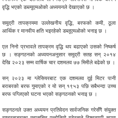
वृद्धि भएको डब्ल्युएमओको अध्ययनले देखाएको छ ।
समुद्री तापक्रममा उल्लेखनीय वृद्धि, बरफको कमी, ठूला
आर्थिक र मानवीय क्षति भइरहेको डब्लूएमओको भनाइ छ ।
एल निनो प्रभावले तापक्रम वृद्धि थप बढाएको उसको निष्कर्ष
छ । सङ्गठनको अध्ययनअनुसार समुद्री सतह सन् २०१४
देखि २०२३ सम्म वार्षिक चार दशमलव ७७ मिमीले बढेको छ ।
सन् २०२३ मा ग्लेसियरबाट एक दशमलव दुई मिटर पानी
बराबरको बरफ गुमाएको र यो सन् १९५३ पछि सबैभन्दा उच्च
बरफ पग्लिएको घटना भएको सङ्गठनको भनाइ छ ।
सङ्गठनले उक्त अध्ययन प्रतिवेदन सार्वजनिक गरेसँगै संयुक्त
राष्ट्रसङ्घका महासचिव एन्टोनियो गुटेरसले विश्वव्यापी रुपमा