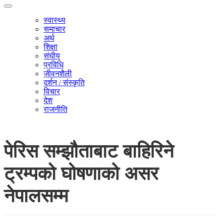
स्वास्थ्य
समाचार
अर्थ
शिक्षा
संघीय
प्रविधि
जीवनशैली
दर्शन / संस्कृति
विचार
देश
राजनीति
पेरिस सम्झौताबाट बाहिरिने
ट्रम्पको घोषणाको असर
नेपालसम्म