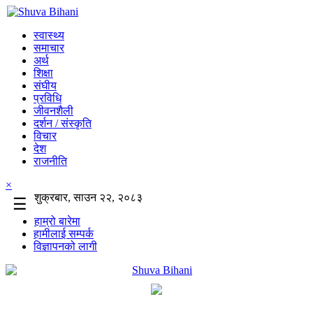
स्वास्थ्य
समाचार
अर्थ
शिक्षा
संघीय
प्रविधि
जीवनशैली
दर्शन / संस्कृति
विचार
देश
राजनीति
×
शुक्रबार, साउन २२, २०८३
☰
हाम्रो बारेमा
हामीलाई सम्पर्क
विज्ञापनको लागी