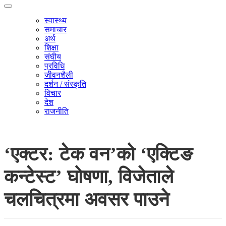
स्वास्थ्य
समाचार
अर्थ
शिक्षा
संघीय
प्रविधि
जीवनशैली
दर्शन / संस्कृति
विचार
देश
राजनीति
‘एक्टर: टेक वन’को ‘एक्टिङ
कन्टेस्ट’ घोषणा, विजेताले
चलचित्रमा अवसर पाउने