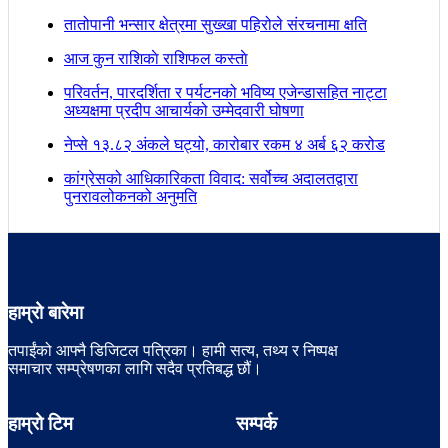
तातोपानी भन्सार क्षेत्रमा सुख्खा पहिरोले संरचनामा क्षति
आज कुन राशिकाे राशिफल कस्ताे
परिवर्तन, पारदर्शिता र पर्यटनको भविष्य एजेन्डासहित नाट्टा
अध्यक्षमा प्रदीप आचार्यको उम्मेदवारी घोषणा
नेप्से १३.८२ अंकले घट्यो, कारोबार रकम ४ अर्ब ६२ करोड
कांग्रेसको आधिकारिकता विवाद: सर्वोच्च अदालतद्वारा
पुनरावलोकनको अनुमति
हाम्रो बारेमा
तपाईंको आफ्नै डिजिटल पत्रिका। हामी सत्य, तथ्य र निष्पक्ष
समाचार सम्प्रेषणका लागि सदैव प्रतिबद्ध छौं।
हाम्रो टिम
सम्पर्क