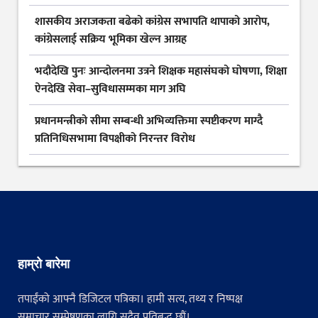
शासकीय अराजकता बढेको कांग्रेस सभापति थापाको आरोप,
कांग्रेसलाई सक्रिय भूमिका खेल्न आग्रह
भदौदेखि पुनः आन्दोलनमा उत्रने शिक्षक महासंघको घोषणा, शिक्षा
ऐनदेखि सेवा–सुविधासम्मका माग अघि
प्रधानमन्त्रीको सीमा सम्बन्धी अभिव्यक्तिमा स्पष्टीकरण माग्दै
प्रतिनिधिसभामा विपक्षीको निरन्तर विरोध
हाम्रो बारेमा
तपाईंको आफ्नै डिजिटल पत्रिका। हामी सत्य, तथ्य र निष्पक्ष
समाचार सम्प्रेषणका लागि सदैव प्रतिबद्ध छौं।