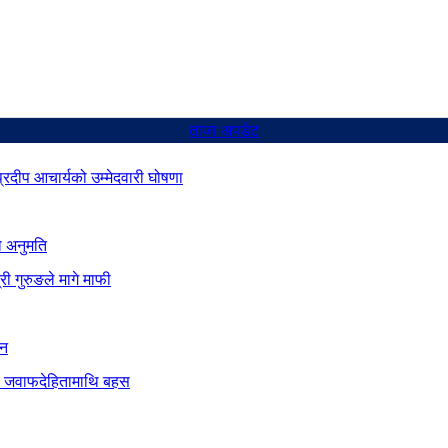
ताजा अपडेट
 प्रदीप आचार्यको उम्मेदवारी घोषणा
ो अनुमति
ी गुरुङले मागे माफी
ान
दीय जवाफदेहितामाथि बहस