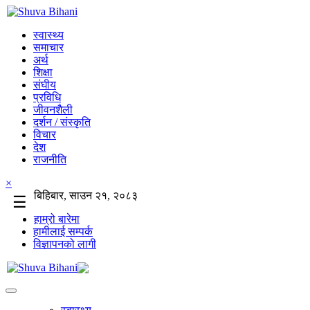
स्वास्थ्य
समाचार
अर्थ
शिक्षा
संघीय
प्रविधि
जीवनशैली
दर्शन / संस्कृति
विचार
देश
राजनीति
×
बिहिबार, साउन २१, २०८३
☰
हाम्रो बारेमा
हामीलाई सम्पर्क
विज्ञापनको लागी