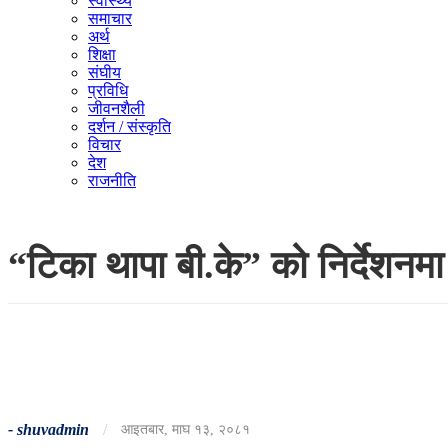
स्वास्थ्य
समाचार
अर्थ
शिक्षा
संघीय
प्रविधि
जीवनशैली
दर्शन / संस्कृति
विचार
देश
राजनीति
“टिका थापा बी.के” को निर्देशनमा
-
shuvadmin
/
आइतबार, माघ १३, २०८१