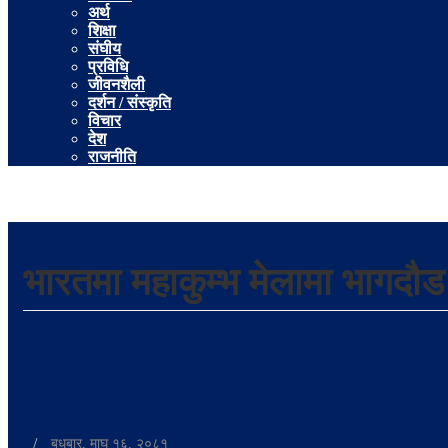
अर्थ
शिक्षा
संघीय
प्रविधि
जीवनशैली
दर्शन / संस्कृति
विचार
देश
राजनीति
भारतमा महाकुम्भ मेलामा भागदौड 
-
shuvadmin
/
बुधबार, माघ १६, २०८१