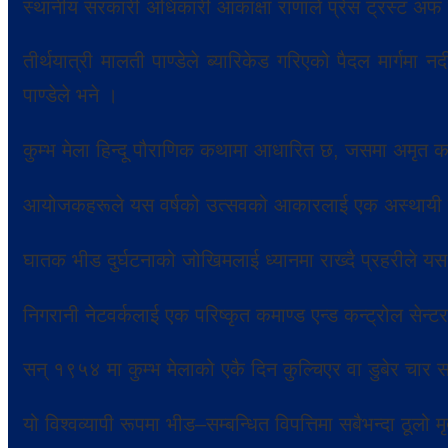
स्थानीय सरकारी अधिकारी आकांक्षा राणाले प्रेस ट्रस्ट अ
तीर्थयात्री मालती पाण्डेले ब्यारिकेड गरिएको पैदल मार्गम
पाण्डेले भने ।
कुम्भ मेला हिन्दू पौराणिक कथामा आधारित छ, जसमा अमृत क
आयोजकहरूले यस वर्षको उत्सवको आकारलाई एक अस्थायी देश
घातक भीड दुर्घटनाको जोखिमलाई ध्यानमा राख्दै प्रहरीले 
निगरानी नेटवर्कलाई एक परिष्कृत कमाण्ड एन्ड कन्ट्रोल से
सन् १९५४ मा कुम्भ मेलाको एकै दिन कुल्चिएर वा डुबेर चार 
यो विश्वव्यापी रूपमा भीड–सम्बन्धित विपत्तिमा सबैभन्दा ठूलो मृ