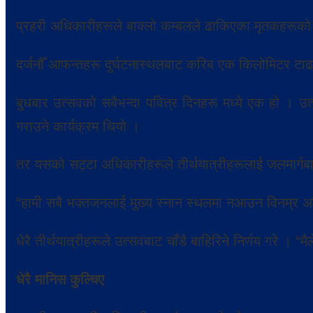
प्रहरी अधिकारीहरूले बाक्लो कम्बलले ढाकिएका मृतकहरूको शव
दर्जनौँ आफन्तहरू दुर्घटनास्थलबाट करिब एक किलोमिटर टाढ
बुधबार उत्सवको सबैभन्दा पवित्र दिनहरू मध्ये एक हो । उ
गराउने कार्यक्रम थियो ।
तर यसको सट्टा अधिकारीहरूले तीर्थयात्रीहरूलाई जलमार्गब
“हामी सबै भक्तजनलाई मुख्य स्नान स्थलमा नआउन विनम्र अनुरो
धेरै तीर्थयात्रीहरूले उत्सवबाट चाँडै बाहिरिने निर्णय गरे । “
धेरै मानिस कुल्चिए