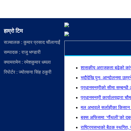
हाम्रो टिम
सञ्चालक : कुमार प्रसाद चौंलागाईं
सम्पादक : राजु भण्डारी
क्यामरामेन : रमेशकुमार धमला
शासकीय अराजकता बढेको कांग्
रिपोर्टर : ज्योत्सना सिंह ठकुरी
भदौदेखि पुनः आन्दोलनमा उत्रन
प्रधानमन्त्रीको सीमा सम्बन्धी 
प्रधानमन्त्री कार्यालयद्वारा 
मल अभावले सर्लाहीका किसान सं
बक्स अफिसमा ‘गौंथली’को दबदब
राष्ट्रियसभाको बैठक स्थगित, 