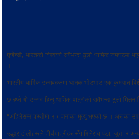
एजेन्सी,
भारतको विश्वको सबैभन्दा ठूलो धार्मिक जमघटमा भए
।
भारतीय धार्मिक उत्सवहरूमा घातक भीडभाड एक कुख्यात विश
छ हप्ते यो उत्सव हिन्दू धार्मिक पात्रोको सबैभन्दा ठूलो मिल
“अहिलेसम्म कम्तीमा १५ जनाको मृत्यु भएको छ । अरूको उ
उद्धार टोलीहरूले तीर्थयात्रीहरूसँग मिलेर कपडा, जुत्ता र