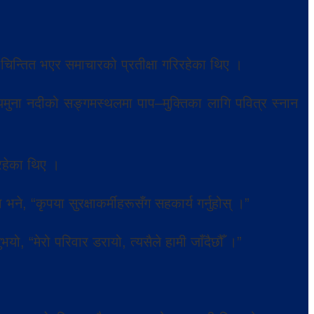
िन्तित भएर समाचारको प्रतीक्षा गरिरहेका थिए ।
यमुना नदीको सङ्गमस्थलमा पाप–मुक्तिका लागि पवित्र स्नान
रहेका थिए ।
, “कृपया सुरक्षाकर्मीहरूसँग सहकार्य गर्नुहोस् ।”
ुभयो, “मेरो परिवार डरायो, त्यसैले हामी जाँदैछौँ ।”