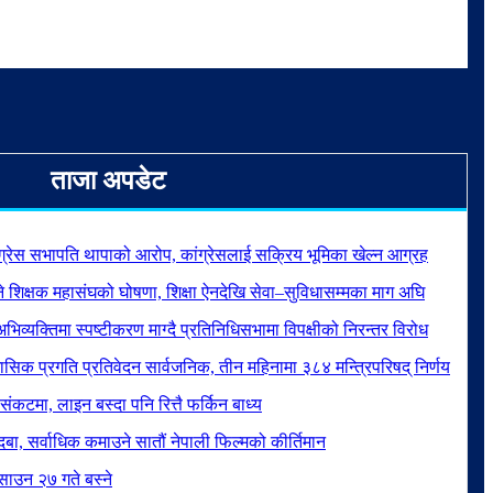
ताजा अपडेट
रेस सभापति थापाको आरोप, कांग्रेसलाई सक्रिय भूमिका खेल्न आग्रह
े शिक्षक महासंघको घोषणा, शिक्षा ऐनदेखि सेवा–सुविधासम्मका माग अघि
अभिव्यक्तिमा स्पष्टीकरण माग्दै प्रतिनिधिसभामा विपक्षीको निरन्तर विरोध
चौमासिक प्रगति प्रतिवेदन सार्वजनिक, तीन महिनामा ३८४ मन्त्रिपरिषद् निर्णय
कटमा, लाइन बस्दा पनि रित्तै फर्किन बाध्य
ा, सर्वाधिक कमाउने सातौं नेपाली फिल्मको कीर्तिमान
साउन २७ गते बस्ने