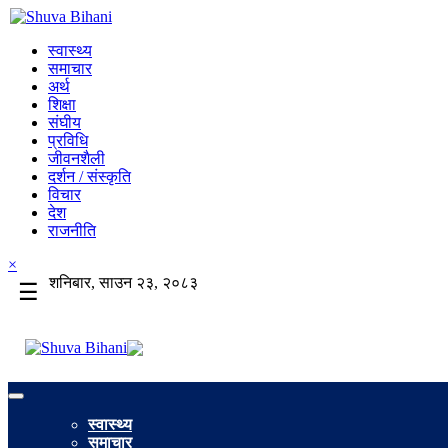
स्वास्थ्य
समाचार
अर्थ
शिक्षा
संघीय
प्रविधि
जीवनशैली
दर्शन / संस्कृति
विचार
देश
राजनीति
×
शनिबार, साउन २३, २०८३
☰
स्वास्थ्य
समाचार