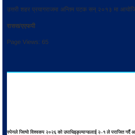
उत्तरी शहर प्रयागराजमा अन्तिम पटक सन् २०१३ मा आयोजित
रासस/एएफपी
Page Views:
65
स्पेनले जित्याे विश्वकप २०२६ को उपाधि
इङ्ल्यान्डलाई २–१ ले पराजित गर्दै अ