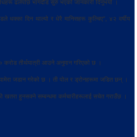
वरोधहरू ढलेपछि भागदौड सुरु भएको जानकारी दिनुभयो ।
डले धक्का दिन थाल्यो र धेरै मानिसहरू कुल्चिए”, ४२ वर्षीय
० करोड तीर्थयात्री आउने अनुमान गरिएको छ ।
क्यामेरा जडान गरेको छ । ती पोल र ड्रोनहरूमा जडित छन् ।
ो खतरा हुनसक्ने सम्बन्धमा कर्मचारीहरूलाई सचेत गराउँछ ।