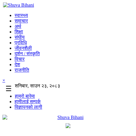
स्वास्थ्य
समाचार
अर्थ
शिक्षा
संघीय
प्रविधि
जीवनशैली
दर्शन / संस्कृति
विचार
देश
राजनीति
×
शनिबार, साउन २३, २०८३
☰
हाम्रो बारेमा
हामीलाई सम्पर्क
विज्ञापनको लागी