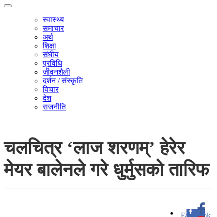
स्वास्थ्य
समाचार
अर्थ
शिक्षा
संघीय
प्रविधि
जीवनशैली
दर्शन / संस्कृति
विचार
देश
राजनीति
चलचित्र ‘लाज शरणम्’ हेरेर
मेयर बालेनले गरे धुर्मुसको तारिफ
Facebook
0