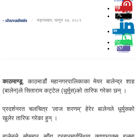
Pinterest
0
Twitter
-
shuvadmin
/
मङ्गलबार, फागुन २७, २०८१
Linkedin
0
Whatsapp
Viber
काठमाण्डू
, काठमाडौं महानगरपालिकाका मेयर बालेन्द्र शाह
(बालेन)ले सिताराम कट्टेल (धुर्मुस)को तारिफ गरेका छन् ।
प्रदर्शनरत चलचित्र ‘लाज शरणम्’ हेरेर बालेनले धुर्मुसको
खुलेर तारिफ गरेका हुन् ।
बालेनले सोमबार साँझ दरबारमार्गस्थित क्यूएफएक्स हलमा