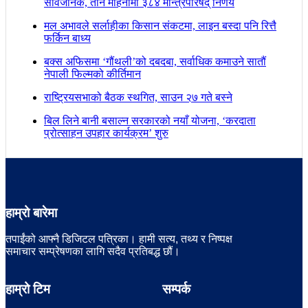
सार्वजनिक, तीन महिनामा ३८४ मन्त्रिपरिषद् निर्णय
मल अभावले सर्लाहीका किसान संकटमा, लाइन बस्दा पनि रित्तै
फर्किन बाध्य
बक्स अफिसमा ‘गौंथली’को दबदबा, सर्वाधिक कमाउने सातौं
नेपाली फिल्मको कीर्तिमान
राष्ट्रियसभाको बैठक स्थगित, साउन २७ गते बस्ने
बिल लिने बानी बसाल्न सरकारको नयाँ योजना, ‘करदाता
प्रोत्साहन उपहार कार्यक्रम’ शुरु
हाम्रो बारेमा
तपाईंको आफ्नै डिजिटल पत्रिका। हामी सत्य, तथ्य र निष्पक्ष
समाचार सम्प्रेषणका लागि सदैव प्रतिबद्ध छौं।
हाम्रो टिम
सम्पर्क