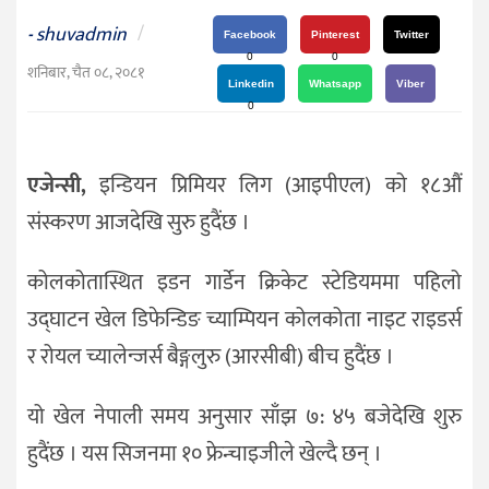
दर्शन
shuvadmin
/
-
/
Facebook
Pinterest
Twitter
0
0
संस्कृति
शनिबार, चैत ०८, २०८१
Linkedin
Whatsapp
Viber
विचार
0
देश
एजेन्सी,
इन्डियन प्रिमियर लिग (आइपीएल) को १८औं
राजनीति
संस्करण आजदेखि सुरु हुदैंछ ।
कोलकोतास्थित इडन गार्डेन क्रिकेट स्टेडियममा पहिलो
उद्घाटन खेल डिफेन्डिङ च्याम्पियन कोलकोता नाइट राइडर्स
र रोयल च्यालेन्जर्स बैङ्गलुरु (आरसीबी) बीच हुदैंछ ।
यो खेल नेपाली समय अनुसार साँझ ७: ४५ बजेदेखि शुरु
हुदैंछ । यस सिजनमा १० फ्रेन्चाइजीले खेल्दै छन् ।