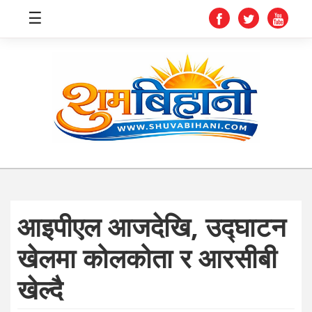
☰
स्वास्थ्य
समाचार
अर्थ
शिक्षा
आइपीएल आजदेखि, उद्घाटन
संघीय
खेलमा कोलकोता र आरसीबी
प्रविधि
खेल्दै
जीवनशैली