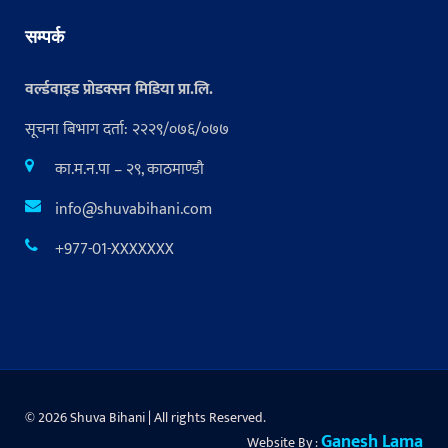
सम्पर्क
वर्ल्डवाइड प्रोडक्सन मिडिया प्रा.लि.
सूचना बिभाग दर्ता: २२२९/०७६/०७७
का.म.न.पा – २९, काठमाण्डौ
info@shuvabihani.com
+977-01-XXXXXXX
© 2026 Shuva Bihani | All rights Reserved.
Ganesh Lama
Website By :