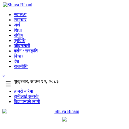
स्वास्थ्य
समाचार
अर्थ
शिक्षा
संघीय
प्रविधि
जीवनशैली
दर्शन / संस्कृति
विचार
देश
राजनीति
×
शुक्रबार, साउन २२, २०८३
☰
हाम्रो बारेमा
हामीलाई सम्पर्क
विज्ञापनको लागी