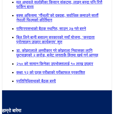
मल अभावले सर्लाहीका किसान संकटमा, लाइन बस्दा पनि रित्तै
फर्किन बाध्य
बक्स अफिसमा ‘गौंथली’को दबदबा, सर्वाधिक कमाउने सातौं
नेपाली फिल्मको कीर्तिमान
राष्ट्रियसभाको बैठक स्थगित, साउन २७ गते बस्ने
बिल लिने बानी बसाल्न सरकारको नयाँ योजना, ‘करदाता
प्रोत्साहन उपहार कार्यक्रम’ शुरु
डा. कोइरालाले अस्वीकार गरे कोइराला निवासका लागि
छुट्याइएको २ करोड, बजेट जनताकै हितमा खर्च गर्न आग्रह
२५० को सामान किनेका उपभोक्तालाई १० लाख उपहार
कक्षा १२ को पूरक परीक्षाको परीक्षाफल प्रकाशित
प्रतिनिधिसभाको बैठक बस्दै
हाम्रो बारेमा