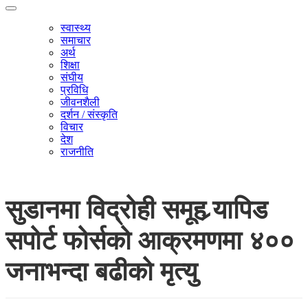
स्वास्थ्य
समाचार
अर्थ
शिक्षा
संघीय
प्रविधि
जीवनशैली
दर्शन / संस्कृति
विचार
देश
राजनीति
सुडानमा विद्रोही समूह र्‍यापिड
सपोर्ट फोर्सको आक्रमणमा ४००
जनाभन्दा बढीको मृत्यु