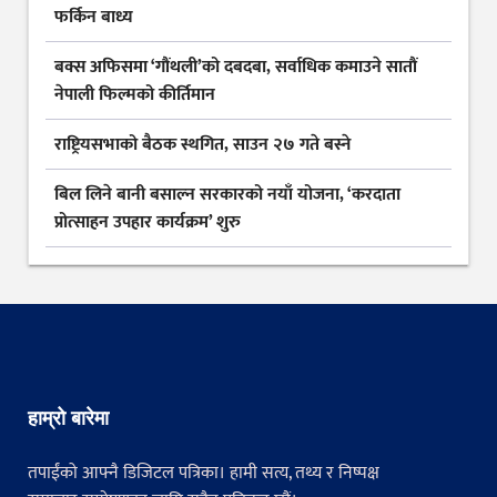
फर्किन बाध्य
बक्स अफिसमा ‘गौंथली’को दबदबा, सर्वाधिक कमाउने सातौं
नेपाली फिल्मको कीर्तिमान
राष्ट्रियसभाको बैठक स्थगित, साउन २७ गते बस्ने
बिल लिने बानी बसाल्न सरकारको नयाँ योजना, ‘करदाता
प्रोत्साहन उपहार कार्यक्रम’ शुरु
हाम्रो बारेमा
तपाईंको आफ्नै डिजिटल पत्रिका। हामी सत्य, तथ्य र निष्पक्ष