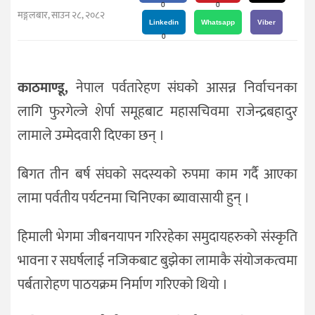
दर्शन
0
0
मङ्गलबार, साउन २८, २०८२
/
Linkedin
Whatsapp
Viber
0
संस्कृति
विचार
काठमाण्डू,
नेपाल पर्वतारेहण संघको आसन्न निर्वाचनका
देश
लागि फुरगेल्जे शेर्पा समूहबाट महासचिवमा राजेन्द्रबहादुर
राजनीति
लामाले उम्मेदवारी दिएका छन् ।
बिगत तीन बर्ष संघको सदस्यको रुपमा काम गर्दै आएका
लामा पर्वतीय पर्यटनमा चिनिएका ब्यावासायी हुन् ।
हिमाली भेगमा जीबनयापन गरिरहेका समुदायहरुको संस्कृति
भावना र सघर्षलाई नजिकबाट बुझेका लामाकै संयोजकत्वमा
पर्बतारोहण पाठयक्रम निर्माण गरिएको थियो ।