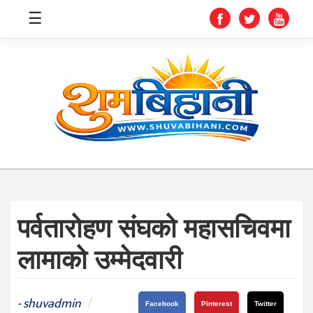
☰
स्वास्थ्य
समाचार
अर्थ
शिक्षा
पर्वतारोहण संघको महासचिवमा
संघीय
लामाको उम्मेदवारी
प्रविधि
जीवनशैली
shuvadmin
/
-
Facebook
Pinterest
Twitter