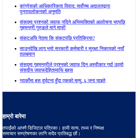
कांग्रेसको आधिकारिकता विवाद: सर्वोच्च अदालतद्वारा
पुनरावलोकनको अनुमति
संसद्मा प्रश्नको जवाफ नदिने अभिव्यक्तिको आलोचना भएपछि
गृहमन्त्री गुरुङले मागे माफी
संकटअघि नेतृत्व कि संकटपछि प्रतिक्रिया?
साउनदेखि लागू भयो सरकारी कर्मचारी र सुरक्षा निकायको नयाँ
तलबमान
संसद्मा गृहमन्त्रीले प्रश्नको जवाफ दिन अस्वीकार गर्दा उठ्यो
संसदीय जवाफदेहितामाथि बहस
ग्वार्कोमा बस दुर्घटना हुँदा एकको मृत्यु, ६ जना घाइते
हाम्रो बारेमा
तपाईंको आफ्नै डिजिटल पत्रिका। हामी सत्य, तथ्य र निष्पक्ष
समाचार सम्प्रेषणका लागि सदैव प्रतिबद्ध छौं।