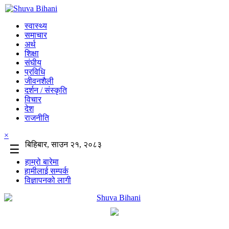
स्वास्थ्य
समाचार
अर्थ
शिक्षा
संघीय
प्रविधि
जीवनशैली
दर्शन / संस्कृति
विचार
देश
राजनीति
×
बिहिबार, साउन २१, २०८३
☰
हाम्रो बारेमा
हामीलाई सम्पर्क
विज्ञापनको लागी