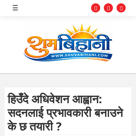
☰
स्वास्थ्य
समाचार
अर्थ
शिक्षा
हिउँदे अधिवेशन आह्वान:
संघीय
सदनलाई प्रभावकारी बनाउने
प्रविधि
के छ तयारी ?
जीवनशैली