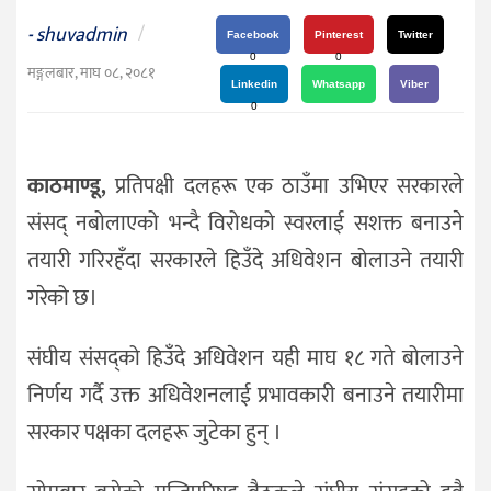
दर्शन
shuvadmin
/
-
/
Facebook
Pinterest
Twitter
0
0
संस्कृति
मङ्गलबार, माघ ०८, २०८१
Linkedin
Whatsapp
Viber
विचार
0
देश
काठमाण्डू,
प्रतिपक्षी दलहरू एक ठाउँमा उभिएर सरकारले
राजनीति
संसद् नबोलाएको भन्दै विरोधको स्वरलाई सशक्त बनाउने
तयारी गरिरहँदा सरकारले हिउँदे अधिवेशन बोलाउने तयारी
गरेको छ।
संघीय संसद्को हिउँदे अधिवेशन यही माघ १८ गते बोलाउने
निर्णय गर्दै उक्त अधिवेशनलाई प्रभावकारी बनाउने तयारीमा
सरकार पक्षका दलहरू जुटेका हुन् ।