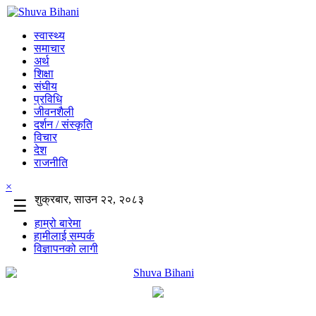
स्वास्थ्य
समाचार
अर्थ
शिक्षा
संघीय
प्रविधि
जीवनशैली
दर्शन / संस्कृति
विचार
देश
राजनीति
×
शुक्रबार, साउन २२, २०८३
☰
हाम्रो बारेमा
हामीलाई सम्पर्क
विज्ञापनको लागी