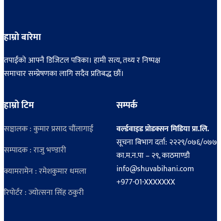
हाम्रो बारेमा
तपाईंको आफ्नै डिजिटल पत्रिका। हामी सत्य, तथ्य र निष्पक्ष
समाचार सम्प्रेषणका लागि सदैव प्रतिबद्ध छौं।
हाम्रो टिम
सम्पर्क
सञ्चालक : कुमार प्रसाद चौंलागाईं
वर्ल्डवाइड प्रोडक्सन मिडिया प्रा.लि.
सूचना बिभाग दर्ता: २२२९/०७६/०७७
सम्पादक : राजु भण्डारी
का.म.न.पा – २९, काठमाण्डौ
info@shuvabihani.com
क्यामरामेन : रमेशकुमार धमला
+977-01-XXXXXXX
रिपोर्टर : ज्योत्सना सिंह ठकुरी