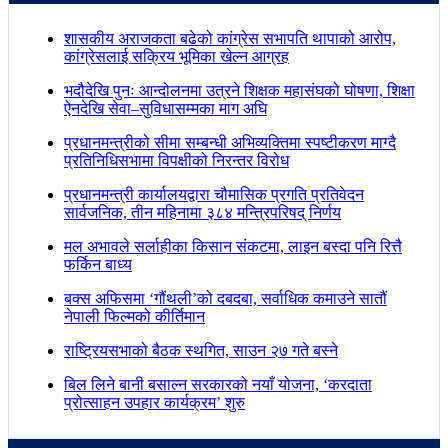
शासकीय अराजकता बढेको कांग्रेस सभापति थापाको आरोप,
कांग्रेसलाई सक्रिय भूमिका खेल्न आग्रह
भदौदेखि पुनः आन्दोलनमा उत्रने शिक्षक महासंघको घोषणा, शिक्षा
ऐनदेखि सेवा–सुविधासम्मका माग अघि
प्रधानमन्त्रीको सीमा सम्बन्धी अभिव्यक्तिमा स्पष्टीकरण माग्दै
प्रतिनिधिसभामा विपक्षीको निरन्तर विरोध
प्रधानमन्त्री कार्यालयद्वारा चौमासिक प्रगति प्रतिवेदन
सार्वजनिक, तीन महिनामा ३८४ मन्त्रिपरिषद् निर्णय
मल अभावले सर्लाहीका किसान संकटमा, लाइन बस्दा पनि रित्तै
फर्किन बाध्य
बक्स अफिसमा ‘गौंथली’को दबदबा, सर्वाधिक कमाउने सातौं
नेपाली फिल्मको कीर्तिमान
राष्ट्रियसभाको बैठक स्थगित, साउन २७ गते बस्ने
बिल लिने बानी बसाल्न सरकारको नयाँ योजना, ‘करदाता
प्रोत्साहन उपहार कार्यक्रम’ शुरु