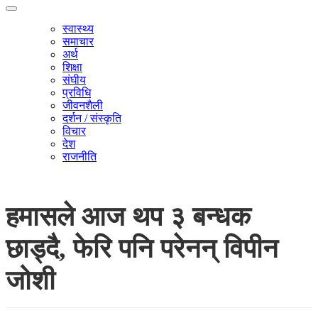
स्वास्थ्य
समाचार
अर्थ
शिक्षा
संघीय
प्रविधि
जीवनशैली
दर्शन / संस्कृति
विचार
देश
राजनीति
हमासले आज थप ३ बन्धक
छाड्दै, फेरि पनि परेनन् विपीन
जोशी