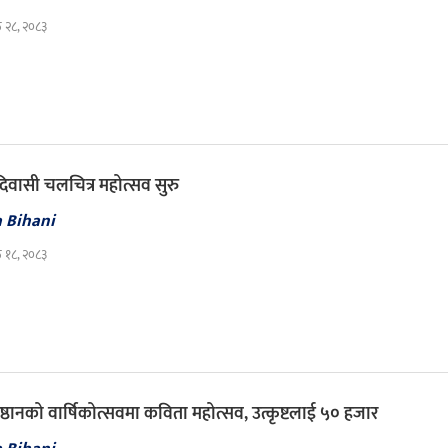
ठ २८, २०८३
दिवासी चलचित्र महोत्सव सुरु
a Bihani
ठ १८, २०८३
प्रतिष्ठानको वार्षिकोत्सवमा कविता महोत्सव, उत्कृष्टलाई ५० हजार