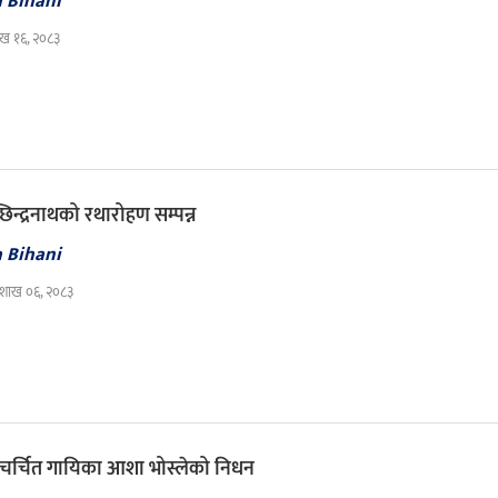
a Bihani
ाख १६, २०८३
छिन्द्रनाथको रथारोहण सम्पन्न
a Bihani
ैशाख ०६, २०८३
चर्चित गायिका आशा भोस्लेको निधन