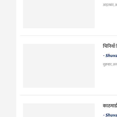
आइतबार, अ
चिनियाँ
- Shuv
शुक्रबार, अ
काठमाडौ
- Shuv