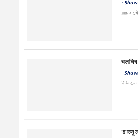
- Shuv
आइतबार, चै
चलचित्र 
- Shuv
बिहिबार, मा
‘द ब्ल्य