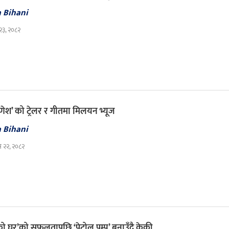
a Bihani
 २३, २०८२
णेश’ को ट्रेलर र गीतमा मिलयन भ्यूज
a Bihani
ुष २२, २०८२
ो घर’को सफलतापछि ‘पेट्रोल पम्प’ बनाउँदै केकी