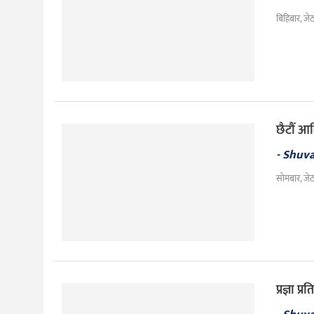
बिहिबार, जे
छैटौँ आ
- Shuv
सोमबार, जे
प्रज्ञा 