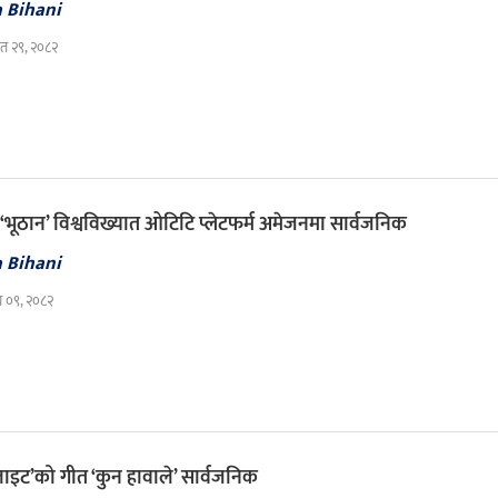
a Bihani
त २९, २०८२
‘भूठान’ विश्वविख्यात ओटिटि प्लेटफर्म अमेजनमा सार्वजनिक
a Bihani
घ ०९, २०८२
ू लाइट’को गीत ‘कुन हावाले’ सार्वजनिक