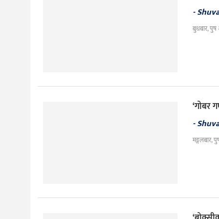
- Shuv
बुधबार, पुष
‘गोबर ग
- Shuv
मङ्गलबार, प
‘बोक्सीक