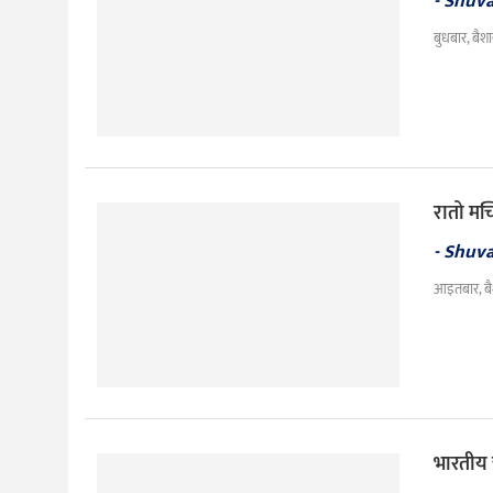
- Shuv
बुधबार, बैश
रातो मच्
- Shuv
आइतबार, ब
भारतीय 