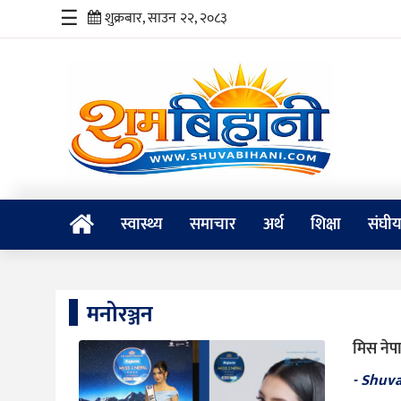
☰
शुक्रबार, साउन २२, २०८३
स्वास्थ्य
समाचार
अर्थ
शिक्षा
स्वास्थ्य
समाचार
अर्थ
शिक्षा
संघी
संघीय
प्रविधि
मनोरञ्जन
जीवनशैली
मिस नेपा
दर्शन
- Shuv
/