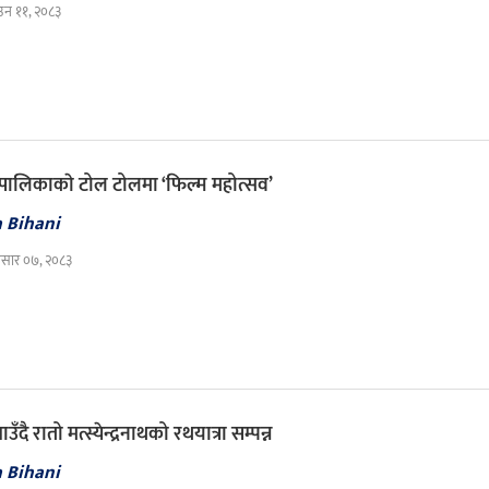
उन ११, २०८३
ालिकाकाे टोल टोलमा ‘फिल्म महोत्सव’
a Bihani
सार ०७, २०८३
उँदै रातो मत्स्येन्द्रनाथको रथयात्रा सम्पन्न
a Bihani