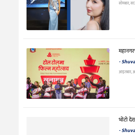
संस्कृति
सोमबार, सा
विचार
देश
राजनीति
महानगरप
- Shuv
आइतबार, अ
भोटो देखा
- Shuv